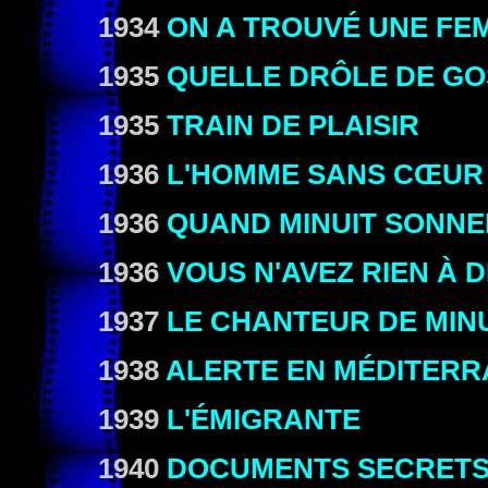
1934
ON A TROUVÉ UNE FE
1935
QUELLE DRÔLE DE GO
1935
TRAIN DE PLAISIR
1936
L'HOMME SANS CŒUR
1936
QUAND MINUIT SONN
1936
VOUS N'AVEZ RIEN À 
1937
LE CHANTEUR DE MIN
1938
ALERTE EN MÉDITER
1939
L'ÉMIGRANTE
1940
DOCUMENTS SECRET