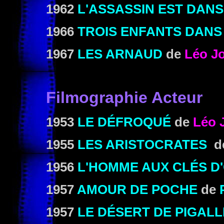
1962
L'ASSASSIN EST DANS
1966
TROIS ENFANTS DANS
1967
LES ARNAUD
de
Léo J
Filmographie Acteur
1953
LE DÉFROQUÉ
de
Léo 
1955
LES ARISTOCRATES
d
1956
L'HOMME AUX CLÉS D
1957
AMOUR DE POCHE
de
1957
LE DÉSERT DE PIGALL