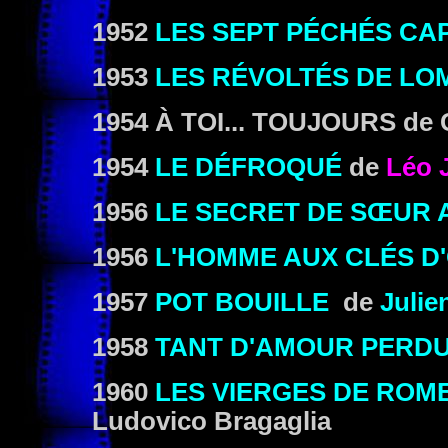
1952
LES SEPT PÉCHÉS CA
1953
LES RÉVOLTÉS DE L
1954 À TOI... TOUJOURS
de 
1954
LE DÉFROQUÉ
de
Léo 
1956
LE SECRET DE SŒUR 
1956
L'HOMME AUX CLÉS D
1957
POT BOUILLE
de
Julie
1958
TANT D'AMOUR PERD
1960
LES VIERGES DE ROM
Ludovico Bragaglia