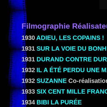
Filmographie
Réalisate
1930
ADIEU, LES COPAINS !
1931
SUR LA VOIE DU BON
1931
DURAND CONTRE DU
1932
IL A ÉTÉ PERDU UNE 
1932
SUZANNE
Co-réalisati
1933
SIX CENT MILLE FRAN
1934
BIBI LA PURÉE