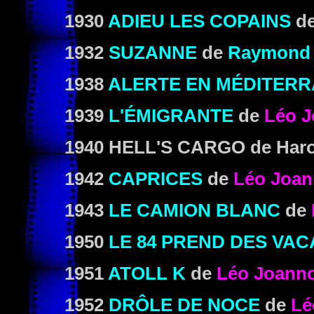
1930
ADIEU LES COPAINS
d
1932
SUZANNE
de
Raymond 
1938
ALERTE EN MÉDITER
1939
L'ÉMIGRANTE
de
Léo 
1940 HELL'S CARGO
de Haro
1942
CAPRICES
de
Léo Joa
1943
LE CAMION BLANC
de
1950
LE 84 PREND DES VA
1951
ATOLL K
de
Léo Joann
1952
DRÔLE DE NOCE
de
Lé