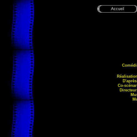
Comédi
Réalisatio
D'aprè
Co-scénari
Directeu
Mu
M