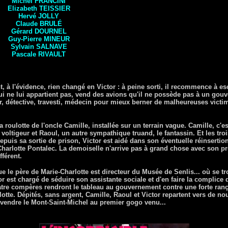
Michel FRANCINI
Elizabeth
TEISSIER
Hervé
JOLLY
Claude
BRULÉ
Gérard DOURNEL
Guy-Pierre
MINEUR
Sylvain
SALNAVE
Pascale
RIVAULT
, à l'évidence, rien changé en Victor : à peine sorti, il recommence à es
qui ne lui appartient pas, vend des avions qu'il ne possède pas à un gouv
ier, détective, travesti, médecin pour mieux berner de malheureuses vict
a roulotte de l'oncle Camille, installée sur un terrain vague. Camille, c'e
le voltigeur et Raoul, un autre sympathique truand, le fantassin. Et les t
uis sa sortie de prison, Victor est aidé dans son éventuelle réinsertio
-Charlotte Pontalec. La demoiselle n'arrive pas à grand chose avec son p
fférent.
 le père de Marie-Charlotte est directeur du Musée de Senlis... où se tr
or est chargé de séduire son assistante sociale et d'en faire la complice
uatre compères rendront le tableau au gouvernement contre une forte ranç
tte. Dépités, sans argent, Camille, Raoul et Victor repartent vers de nou
 vendre le Mont-Saint-Michel au premier gogo venu...