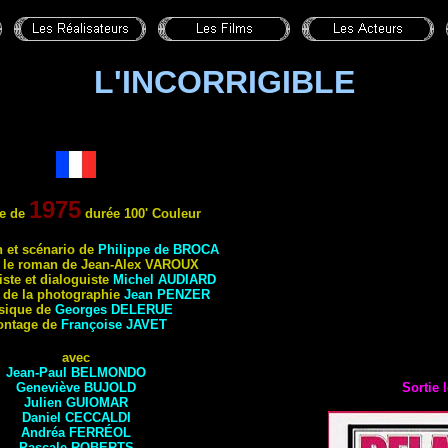
L'INCORRIGIBLE
1975
e de
durée 100' Couleur
n et scénario de
Philippe de BROCA
s le roman de Jean-Alex VAROUX
ste et dialoguiste
Michel AUDIARD
r de la photographie
Jean PENZER
sique de
Georges DELERUE
ontage de
Françoise
JAVET
avec
Jean-Paul BELMONDO
Geneviève BUJOLD
Sortie 
Julien GUIOMAR
Daniel CECCALDI
Andréa FERRÉOL
Pascale ROBERTS