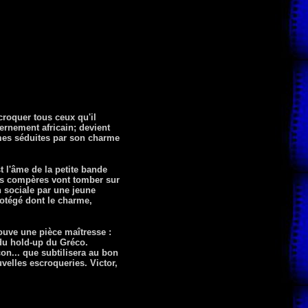
croquer tous ceux qu'il
ernement africain; devient
imes séduites par son charme
st l'âme de la petite bande
rois compères vont tomber sur
n sociale par une jeune
rotégé dont le charme,
ouve une pièce maîtresse :
 du hold-up du Gréco.
on... que subtilisera au bon
velles escroqueries. Victor,