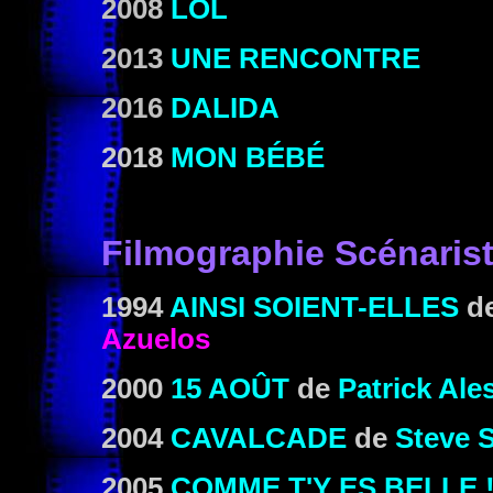
2008
LOL
2013
UNE RENCONTRE
2016
DALIDA
2018
MON BÉBÉ
Filmographie Scénaris
1994
AINSI SOIENT-ELLES
d
Azuelos
2000
15 AOÛT
de
Patrick Ale
2004
CAVALCADE
de
Steve 
2005
COMME T'Y ES BELLE 