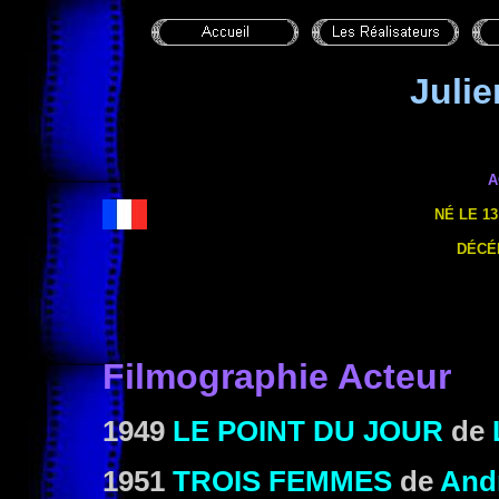
Juli
A
NÉ LE 13
DÉCÉ
Filmographie Acteur
1949
LE POINT DU JOUR
de
1951
TROIS FEMMES
de
And