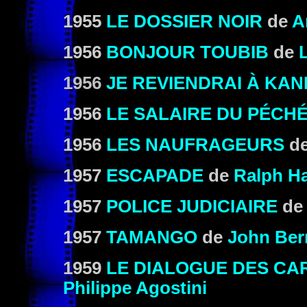
1955
LE DOSSIER NOIR
de
A
1956
BONJOUR TOUBIB
de
1956
JE REVIENDRAI À KA
1956
LE SALAIRE DU PÉCH
1956
LES NAUFRAGEURS
d
1957
ESCAPADE
de
Ralph H
1957
POLICE JUDICIAIRE
d
1957
TAMANGO
de
John Ber
1959
LE DIALOGUE DES CA
Philippe Agostini