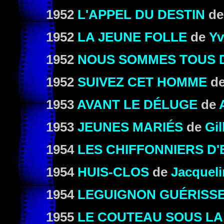
1952
L'APPEL DU DESTIN
d
1952
LA JEUNE FOLLE
de
Yv
1952
NOUS SOMMES TOUS 
1952
SUIVEZ CET HOMME
d
1953
AVANT LE DÉLUGE
de
1953
JEUNES MARIÉS
de
Gil
1954
LES CHIFFONNIERS D
1954
HUIS-CLOS
de
Jacquel
1954
LEGUIGNON GUÉRISS
1955
LE COUTEAU SOUS L