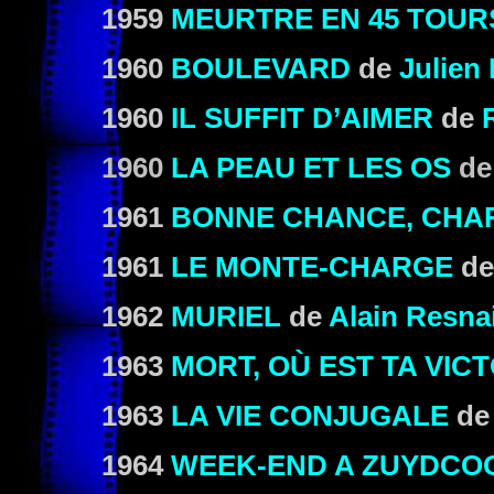
1959
MEURTRE EN 45 TOUR
1960
BOULEVARD
de
Julien 
1960
IL SUFFIT D’AIMER
de
1960
LA PEAU ET LES OS
d
1961
BONNE CHANCE, CHA
1961
LE MONTE-CHARGE
d
1962
MURIEL
de
Alain Resna
1963
MORT, OÙ EST TA VICT
1963
LA VIE CONJUGALE
d
1964
WEEK-END A ZUYDCO