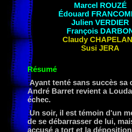
Marcel
ROUZÉ
Édouard
FRANCOM
Julien
VERDIER
François DARBO
Claudy
CHAPELA
Susi
JERA
Résumé
Ayant tenté sans succès sa 
André Barret revient a Loud
échec.
Un soir, il est témoin d'un m
de se débarrasser de lui, mais
accusé a tort et la dépositio