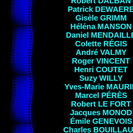
Robert
DALBAN
Patrick
DEWAER
Gisèle
GRIMM
Héléna
MANSON
Daniel
MENDAILL
Colette
RÉGIS
André
VALMY
Roger
VINCENT
Henri
COUTET
Suzy
WILLY
Yves-Marie MAUR
Marcel
PÉRÈS
Robert
LE FORT
Jacques
MONOD
Émile
GENEVOIS
Charles
BOUILLA