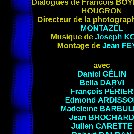
Dialogues de François
BOY
HOUGRON
Directeur de la photograp
MONTAZEL
Musique de
Joseph
K
Montage de
Jean
FE
avec
Daniel
GÉLIN
Bella
DARVI
François
PÉRIER
Edmond
ARDISSO
Madeleine
BARBUL
Jean
BROCHAR
Julien
CARETTE