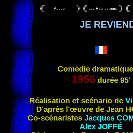
JE REVIEN
Comédie dramatique
1956
durée
95'
Réalisation et scénario de
V
D'après l'œuvre de Jean
H
Co-scénaristes
Jacques
COM
Alex
JOFFÉ