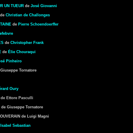
R UN TUEUR
de
José Giovanni
de
Christian de Challonges
ITAINE
de
Pierre Schoendoerffer
efebvre
ES
de
Christopher Frank
E
de
Élie Chouraqui
osé Pinheiro
Giuseppe Tornatore
rard Oury
de Ettore Pasculli
de Giuseppe Tornatore
UVERAIN de Luigi Magni
e
Isabel Sebastian