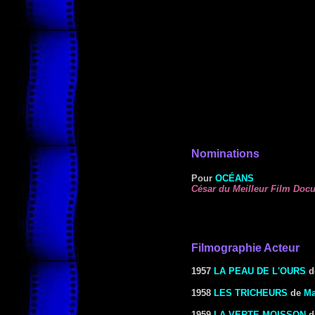
Nominations
Pour
OCÉANS
César du Meilleur Film Doc
Filmographie Acteur
1957
LA PEAU DE L'OURS
d
1958
LES TRICHEURS
de
Ma
1959
LA VERTE MOISSON
d