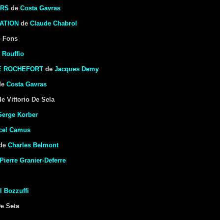
URS
de
Costa Gavras
ATION
de
Claude Chabrol
o Fons
 Rouffio
E ROCHEFORT
de
Jacques Demy
de
Costa Gavras
e Vittorio De Sela
Serge Korber
cel Camus
de
Charles Belmont
Pierre Granier-Deferre
l Bozzuffi
De Seta