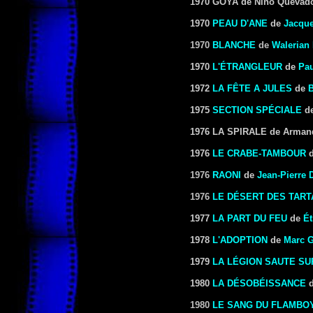
1970
GOYA de Nino Quevad
1970
PEAU D'ANE
de
Jacqu
1970
BLANCHE
de
Walerian
1970
L'ÉTRANGLEUR
de
Pau
1972
LA FÊTE A JULES
de
1975
SECTION SPÉCIALE
d
1976
LA SPIRALE de Armand
1976
LE CRABE-TAMBOUR
1976
RAONI
de
Jean-Pierre D
1976
LE DÉSERT DES TAR
1977
LA PART DU FEU
de
Ét
1978
L'ADOPTION
de
Marc 
1979
LA LÉGION SAUTE SU
1980
LA DÉSOBÉISSANCE
d
1980
LE SANG DU FLAMBO