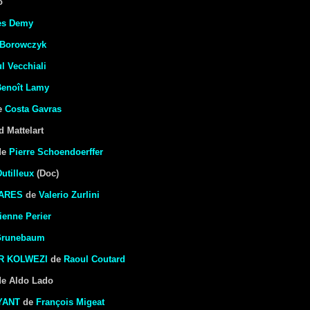
o
es Demy
 Borowczyk
l Vecchiali
Benoît Lamy
e
Costa Gavras
 Mattelart
de
Pierre Schoendoerffer
utilleux
(Doc)
TARES
de
Valerio Zurlini
ienne Perier
Grunebaum
R KOLWEZI
de
Raoul Coutard
e Aldo Lado
YANT
de
François Migeat