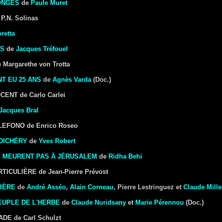
ONGES
de
Paule Muret
.N. Solinas
retta
ES
de
Jacques Tréfouel
Margarethe von Trotta
T EU 25 ANS
de
Agnès Varda
(Doc.)
ENT de Carlo Carlei
Jacques Bral
LEFONO de Enrico Roseo
DICHÉRY
de
Yves Robert
E MEURENT PAS À JÉRUSALEM
de
Ridha Behi
TICULIÈRE de Jean-Pierre Prévost
IÈRE
de
André Asséo
,
Alain Corneau
, Pierre Lestringuez et
Claude Mille
EUPLE DE L'HERBE
de
Claude Nuridsany
et
Marie Pérennou
(Doc.)
E de Carl Schulzt