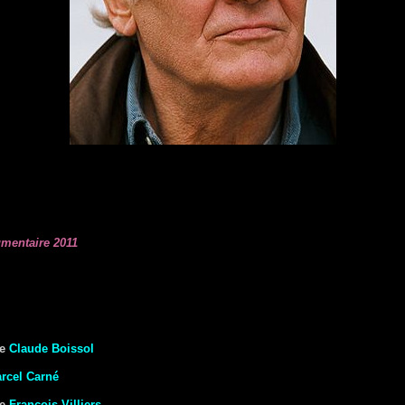
umentaire 2011
e
Claude Boissol
rcel Carné
e
François Villiers