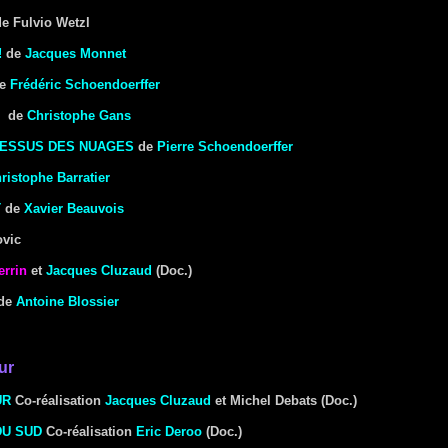
e Fulvio Wetzl
!
de
Jacques Monnet
e
Frédéric Schoendoerffer
de
Christophe Gans
-DESSUS DES NUAGES
de
Pierre Schoendoerffer
ristophe Barratier
T
de
Xavier Beauvois
ovic
errin
et
Jacques Cluzaud
(Doc.)
de
Antoine Blossier
ur
UR
Co-réalisation
Jacques Cluzaud
et Michel Debats (Doc.)
DU SUD
Co-réalisat
ion
Eric Deroo
(Doc.)