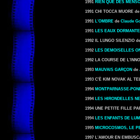
1991
RIEN QUE DES MENS
1991
CHI TOCCA MUORE de P
1991
L'OMBRE
de
Claude Go
1991
LES EAUX DORMANT
1992
IL LUNGO SILENZIO de 
1992
LES DEMOISELLES ON
1992
LA COURSE DE L'INNOC
1993
MAUVAIS GARÇON
de
1993
C'È KIM NOVAK AL TE
1994
MONTPARNASSE-PON
1994
LES HIRONDELLES N
1994
UNE PETITE FILLE PAR
1994
LES ENFANTS DE LUM
1995
MICROCOSMOS, LE P
1997
L'AMOUR EN EMBUSCAD