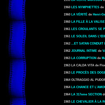
1960
LES NYMPHETTES
de
1960
LA VÉRITÉ
de
Henri-G
1960
LA FILLE À LA VALISE
1961
LES CROULANTS SE 
1961
LE SOLEIL DANS L’ŒI
1962
...ET SATAN CONDUIT
1962
JOURNAL INTIME
de
V
1963
LA CORRUPTION
de
Ma
1963 LA CALDA VITA de Flor
1963
LE PROCÈS DES DOG
1964 OLTRAGGIO AL PUDORE
1964
LA CHANCE ET L'AMO
1964
LA 317eme SECTION
d
1965
LE CHEVALIER À LA 