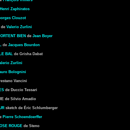
Henri Zaphiratos
eorges Clouzot
de
Valerio Zurlini
PORTENT BIEN
de
Jean Boyer
L
de
Jacques Bourdon
 LE BAL
de Grisha Dabat
alerio Zurlini
uro Bolognini
estano Vancini
ES
de Duccio Tessari
 de Silvio Amadio
UR
sketch de Éric Schlumberger
e
Pierre Schoendoerffer
ROSE ROUGE
de Steno