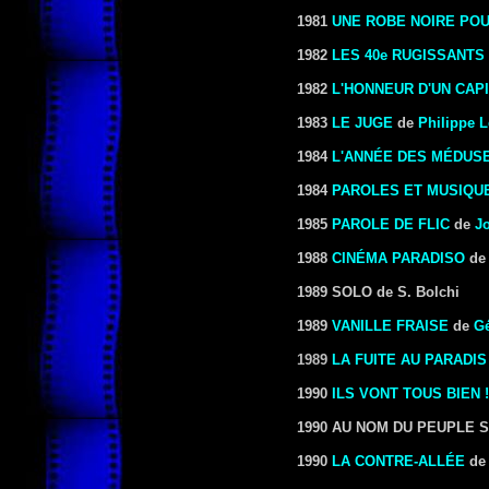
1981
UNE ROBE NOIRE POU
1982
LES 40e RUGISSANTS
1982
L'HONNEUR D'UN CAP
1983
LE JUGE
de
Philippe L
1984
L'ANNÉE DES MÉDUS
1984
PAROLES ET MUSIQU
1985
PAROLE DE FLIC
de
J
1988
CINÉMA PARADISO
de 
1989
SOLO de S. Bolchi
1989
VANILLE FRAISE
de
Gé
1989
LA FUITE AU PARADIS
1990
ILS VONT TOUS BIEN !
1990
AU NOM DU PEUPLE SO
1990
LA CONTRE-ALLÉE
d