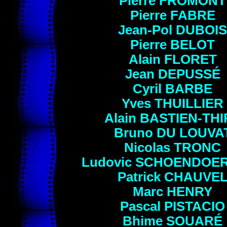
Pierre
FROMONT
Pierre
FABRE
Jean-Pol DUBOIS
Pierre
BELOT
Alain
FLORET
Jean
DEPUSSÉ
Cyril
BARBE
Yves
THUILLIER
Alain
BASTIEN-THI
Bruno
DU LOUVA
Nicolas
TRONC
Ludovic
SCHOENDOER
Patrick
CHAUVE
Marc
HENRY
Pascal
PISTACIO
Bhime
SOUARÉ