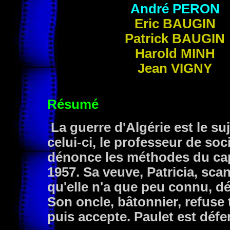
André
PERON
Eric
BAUGIN
Patrick
BAUGIN
Harold
MINH
Jean VIGNY
Résumé
La guerre d'Algérie est le su
celui-ci, le professeur de soc
dénonce les méthodes du cap
1957. Sa veuve, Patricia, sca
qu'elle n'a que peu connu, dé
Son oncle, bâtonnier, refuse 
puis accepte. Paulet est défe