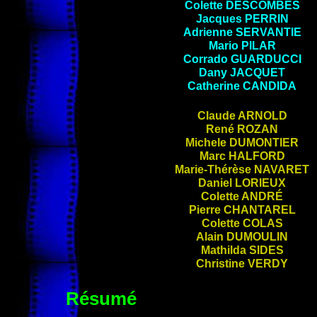
Colette
DESCOMBES
Jacques
PERRIN
Adrienne
SERVANTIE
Mario
PILAR
Corrado
GUARDUCCI
Dany
JACQUET
Catherine
CANDIDA
Claude
ARNOLD
René
ROZAN
Michele
DUMONTIER
Marc
HALFORD
Marie-Thérèse
NAVARET
Daniel
LORIEUX
Colette
ANDRÉ
Pierre
CHANTAREL
Colette
COLAS
Alain
DUMOULIN
Mathilda
SIDES
Christine
VERDY
Résumé