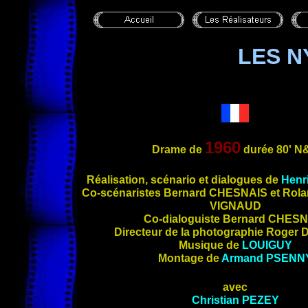
LES 
1960
Drame de
durée 80'
N
Réalisati
on, scénario et dialogues de
Henr
Co-scénaristes Bernard
CHESNAIS
et Rol
VIGNAUD
Co-dialoguiste Bernard
CHESN
Directeur de la photographie Roger
Musique de
LOUIGUY
Montage de
Armand
PSENN
avec
Christian
PEZEY