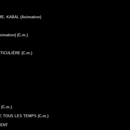
ME. KABAL
(Animation)
imation) (C.m.)
RTICULIÈRE
(C.m.)
(C.m.)
E TOUS LES TEMPS
(C.m.)
VENT