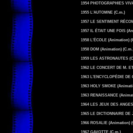
1954 PHOTOGRAPHIES VIV
1955 L'AUTOMNE
(C.m.)
1957 LE SENTIMENT RÉC
1957 IL ÉTAIT UNE FOIS
(An
1958 L'ÉCOLE
(Animation) (
1958 DOM
(Animation) (C.m.
1959 LES ASTRONAUTES
(C
1962 LE CONCERT DE M. E
1963 L'ENCYCLOPÉDIE DE
1963 HOLY SMOKE
(Animati
1963 RENAISSANCE
(Animat
1964 LES JEUX DES ANGE
1965 LE DICTIONNAIRE DE
1966 ROSALIE
(Animation) (
1967 GAVOTTE
(C.m.)