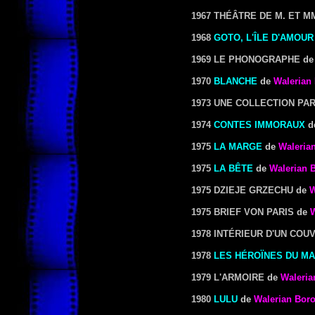
1967 THÉÂTRE DE M. ET M
1968
GOTO, L'ÎLE D'AMOUR
1969 LE PHONOGRAPHE
d
1970
BLANCHE
de
Walerian
1973 UNE COLLECTION PA
1974
CONTES IMMORAUX
d
1975
LA MARGE
de
Waleria
1975
LA BÊTE
de
Walerian 
1975 DZIEJE GRZECHU
de
W
1975 BRIEF VON PARIS
de
W
1978 INTÉRIEUR D'UN COU
1978
LES HÉROÏNES DU MA
1979 L'ARMOIRE
de
Waleria
1980
LULU
de
Walerian Bor