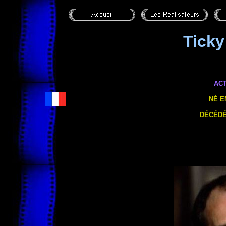
Tick
AC
NÉ E
DÉCÉDÉ