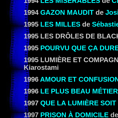
1994
LES MISÉRABLES
de
C
1994
GAZON MAUDIT
de
Jos
1995
LES MILLES
de
Sébasti
1995
LES DRÔLES DE BLA
1995
POURVU QUE ÇA DUR
1995
LUMIÈRE ET COMPAGN
Kiarostami
1996
AMOUR ET CONFUSIO
1996
LE PLUS BEAU MÉTIE
1997
QUE LA LUMIÈRE SOIT 
1997
PRISON À DOMICILE
d