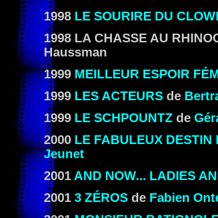
1998
LE SOURIRE DU CLOW
1998
LA CHASSE AU RHINO
Haussman
1999
MEILLEUR ESPOIR FÉM
1999
LES ACTEURS
de
Bertr
1999
LE SCHPOUNTZ
de
Gér
2000
LE FABULEUX DESTIN 
Jeunet
2001
AND NOW... LADIES 
2001
3 ZÉROS
de
Fabien Ont