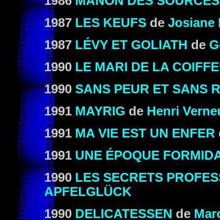
1986
MANON DES SOURCES
1987
LES KEUFS
de
Josiane
1987
LÉVY ET GOLIATH
de
G
1990
LE MARI DE LA COIFF
1990
SANS PEUR ET SANS 
1991
MAYRIG
de
Henri Verneu
1991
MA VIE EST UN ENFER
1991
UNE ÉPOQUE FORMID
1990
LES SECRETS PROFES
APFELGLÜCK
1990
DELICATESSEN
de
Mar