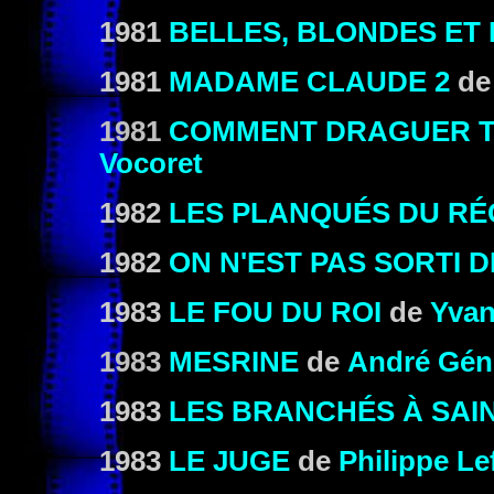
1981
BELLES, BLONDES ET
1981
MADAME CLAUDE 2
d
1981
COMMENT DRAGUER TO
Vocoret
1982
LES PLANQUÉS DU RÉ
1982
ON N'EST PAS SORTI D
1983
LE FOU DU ROI
de
Yvan
1983
MESRINE
de
André Gén
1983
LES BRANCHÉS À SAI
1983
LE JUGE
de
Philippe Le