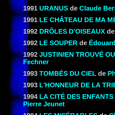
1991
URANUS
de
Claude Ber
1991
LE CHÂTEAU DE MA M
1992
DRÔLES D'OISEAUX
d
1992
LE SOUPER
de
Édouard
1992
JUSTINIEN TROUVÉ OU
Fechner
1993
TOMBÉS DU CIEL
de
Ph
1993
L'HONNEUR DE LA TRI
1994
LA CITÉ DES ENFANT
Pierre Jeunet