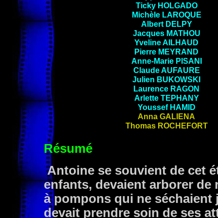
Ticky HOLGADO
Michèle LAROQUE
Albert DELPY
Jacques MATHOU
Yveline AILHAUD
Pierre
MEYRAND
Anne-Marie PISANI
Claude
AUFAURE
Julien
BUKOWSKI
Laurence
RAGON
Arlette
TEPHANY
Youssef
HAMID
Anna GALIENA
Thomas ROCHEFORT
Résumé
Antoine se souvient de cet ét
enfants, devaient arborer de r
à pompons qui ne séchaient ja
devait prendre soin de ses att