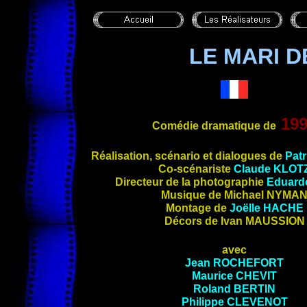
LE MARI D
199
Comédie dramatique de
Réalisation, scénario et dialogues de
Pat
Co-scénariste
Claude KLOT
Directeur de la photographie
Eduard
Musique de Michael NYMA
Montage de
Joëlle
HACHE
Décors de Ivan
MAUSSION
avec
Jean
ROCHEFORT
Maurice CHEVIT
Roland BERTIN
Philippe CLEVENOT