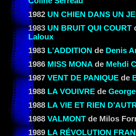
Coline Serreau
1982
UN CHIEN DANS UN JE
1983
UN BRUIT QUI COURT
Laloux
1983
L'ADDITION
de
Denis A
1986
MISS MONA
de
Mehdi C
1987
VENT DE PANIQUE
de
1988
LA VOUIVRE
de
George
1988
LA VIE ET RIEN D'AUT
1988
VALMONT
de Milos Fo
1989
LA RÉVOLUTION FRAN