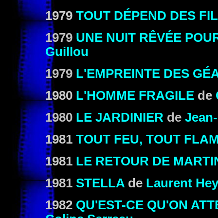
1979
TOUT DÉPEND DES FI
1979
UNE NUIT RÊVÉE POU
Guillou
1979
L'EMPREINTE DES GÉ
1980
L'HOMME FRAGILE
de
1980
LE JARDINIER
de
Jean-
1981
TOUT FEU, TOUT FLA
1981
LE RETOUR DE MARTI
1981
STELLA
de
Laurent He
1982
QU'EST-CE QU'ON AT