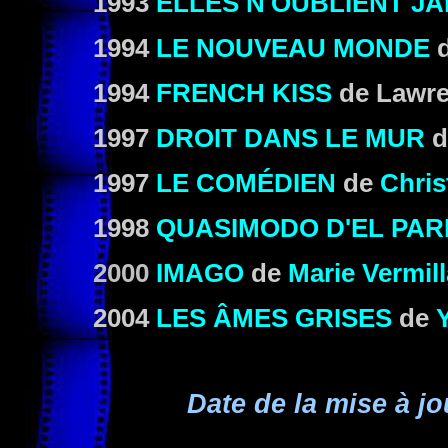
1993
ELLES N'OUBLIENT JA
1994
LE NOUVEAU MONDE
1994
FRENCH KISS
de
Lawr
1997
DROIT DANS LE MUR
d
1997
LE COMÉDIEN
de
Chris
1998
QUASIMODO D'EL PAR
2000
IMAGO
de
Marie Vermil
2004
LES ÂMES GRISES
de
Date de la mise à jo