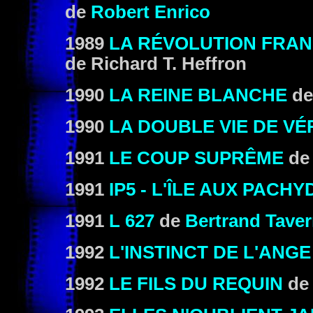
de
Robert Enrico
1989
LA RÉVOLUTION FRAN
de Richard T. Heffron
1990
LA REINE BLANCHE
d
1990
LA DOUBLE VIE DE V
1991
LE COUP SUPRÊME
d
1991
IP5 - L'ÎLE AUX PACH
1991
L 627
de
Bertrand Taver
1992
L'INSTINCT DE L'ANGE
1992
LE FILS DU REQUIN
de