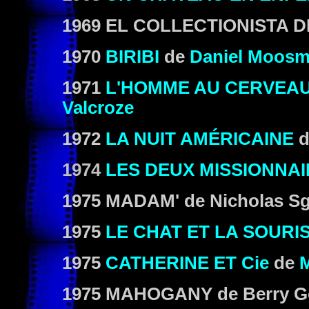
1969
EL COLLECTIONISTA 
1970
BIRIBI
de
Daniel Moos
1971
L'HOMME AU CERVEA
Valcroze
1972
LA NUIT AMÉRICAINE
d
1974
LES DEUX MISSIONNA
1975
MADAM'
de
Nicholas S
1975
LE CHAT ET LA SOURI
1975
CATHERINE ET Cie
de
M
1975
MAHOGANY
de
Berry G