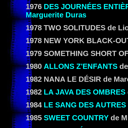
1976
DES JOURNÉES ENTIÈ
Marguerite Duras
1978
TWO SOLITUDES
de
Li
1978
NEW YORK BLACK-OU
1979
SOMETHING SHORT OF
1980
ALLONS Z'ENFANTS
d
1982
NANA LE DÉSIR
de
Mar
1982
LA JAVA DES OMBRES
1984
LE SANG DES AUTRES
1985
SWEET COUNTRY
de
M