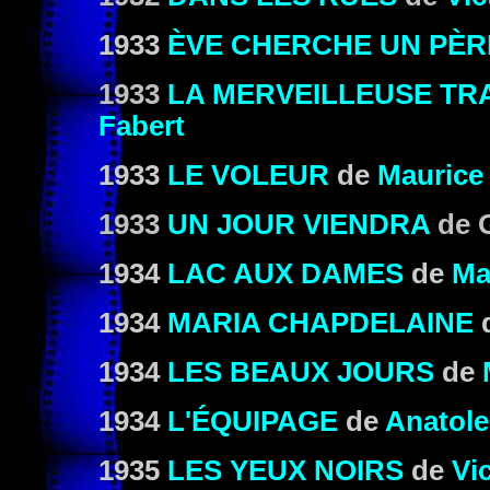
1933
ÈVE CHERCHE UN PÈR
1933
LA MERVEILLEUSE TR
Fabert
1933
LE VOLEUR
de
Maurice
1933
UN JOUR VIENDRA
de G
1934
LAC AUX DAMES
de
Ma
1934
MARIA CHAPDELAINE
1934
LES BEAUX JOURS
de
1934
L'ÉQUIPAGE
de
Anatole
1935
LES YEUX NOIRS
de
Vi