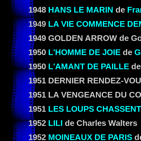
1948
HANS LE MARIN
de
Fra
1949
LA VIE COMMENCE DE
1949
GOLDEN ARROW
de
Go
1950
L'HOMME DE JOIE
de
G
1950
L'AMANT DE PAILLE
d
1951
DERNIER RENDEZ-VO
1951
LA VENGEANCE DU C
1951
LES LOUPS CHASSENT
1952
LILI
de
Charles Walters
1952
MOINEAUX DE PARIS
d