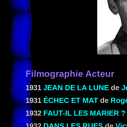
Filmographie Acteur
1931
JEAN DE LA LUNE
de
J
1931
ÉCHEC ET MAT
de
Roge
1932
FAUT-IL LES MARIER ?
1932
DANS LES RUES
de
Vic