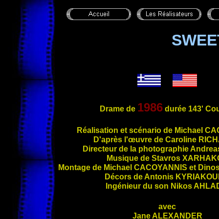
SWEE
1986
Drame de
durée 143' Cou
Réalis
ation et scénario de Michael
CA
D'après l'œuvre de Caroline
RIC
Directeur de la photographie Andre
Musique de Stavros
XARHAK
Montage de Michael
CACOYANNIS
et Dino
Décors de Antonis
KYRIAKOU
Ingénieur du son Nikos
AHLAD
avec
Jane
ALEXANDER