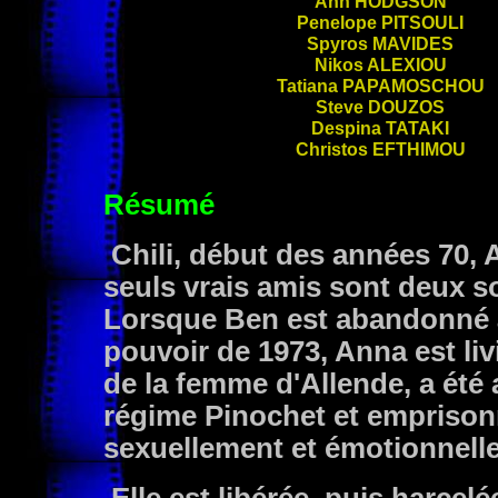
Ann
HODGSON
Penelope
PITSOULI
Spyros
MAVIDES
Nikos
ALEXIOU
Tatiana
PAPAMOSCHOU
Steve
DOUZOS
Despina
TATAKI
Christos
EFTHIMOU
Résumé
Chili, début des années 70, A
seuls vrais amis sont deux s
Lorsque Ben est abandonné à 
pouvoir de 1973, Anna est liv
de la femme d'Allende, a été 
régime Pinochet et emprisonn
sexuellement et émotionnell