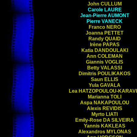
John
CULLUM
Carole
LAURE
Jean-Pierre
AUMONT
Pierre
VANECK
Franco
NERO
Joanna
PETTET
Randy
QUAID
Irène
PAPAS
Katia
DANDOULAKI
Ann
COLEMAN
Giannis
VOGLIS
Betty
VALASSI
Dimitris
POULIKAKOS
Saun
ELLIS
Yula
GAVALA
Lea
HATZOPOULOU-KARAV
Marianna
TOLI
Aspa
NAKAPOULOU
Alexis
REVIDIS
Myrto
LIATI
Emily-Rose
DA SILVEIRA
Yannis
KAKLEAS
Alexandros
MYLONAS