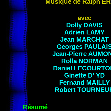
Musique de Ralph
ER
avec
Dolly
DAVIS
Adrien
LAMY
Jean
MARCHAT
Georges
PAULAI
Jean-Pierre
AUMO
Rolla
NORMAN
Daniel
LECOURTO
Ginette
D' YD
Fernand
MAILLY
Robert
TOURNEU
Résumé