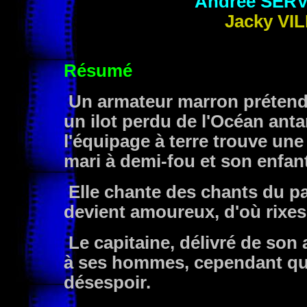
Andrée
SERV
Jacky
VI
Résumé
Un armateur marron prétend
un ilot perdu de l'Océan anta
l'équipage à terre trouve un
mari à demi-fou et son enfant
Elle chante des chants du pa
devient amoureux, d'où rixes,
Le capitaine, délivré de son a
à ses hommes, cependant que
désespoir.