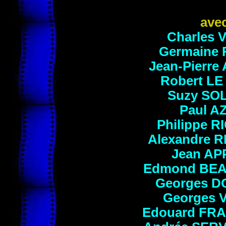
ave
Charles
V
Germaine
Jean-Pierre
Robert
LE
Suzy
SOL
Paul
AZ
Philippe
R
Alexandre
R
Jean
AP
Edmond
BE
Georges
D
Georges
Edouard
FR