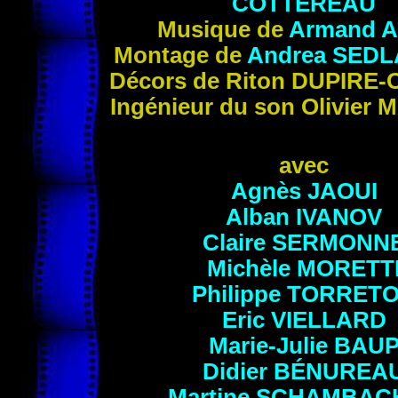
COTTEREAU
Musique de
Armand
Montage de
Andrea
SEDL
Décors de Riton
DUPIRE
-
Ingénieur du son Olivier
M
avec
Agnès
JAOUI
Alban
IVANOV
Claire
SERMONN
Michèle
MORETT
Philippe
TORRET
Eric
VIELLARD
Marie-Julie
BAU
Didier
BÉNUREA
Martine
SCHAMBAC