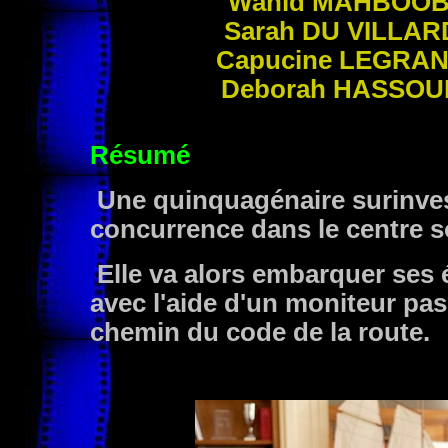
Wahid
MAHBOOB
Sarah
DU VILLAR
Capucine
LEGRA
Deborah
HASSOU
Résumé
Une quinquagénaire surinvest
concurrence dans le centre soc
Elle va alors embarquer ses 
avec l'aide d'un moniteur pa
chemin du code de la route.