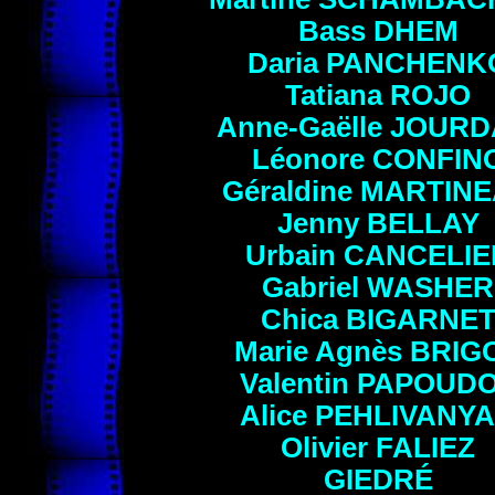
Bass
DHEM
Daria
PANCHENK
Tatiana
ROJO
Anne-Gaëlle
JOURD
Léonore
CONFIN
Géraldine
MARTIN
Jenny
BELLAY
Urbain
CANCELIE
Gabriel
WASHER
Chica
BIGARNE
Marie Agnès
BRIG
Valentin
PAPOUD
Alice
PEHLIVANY
Olivier
FALIEZ
GIEDRÉ