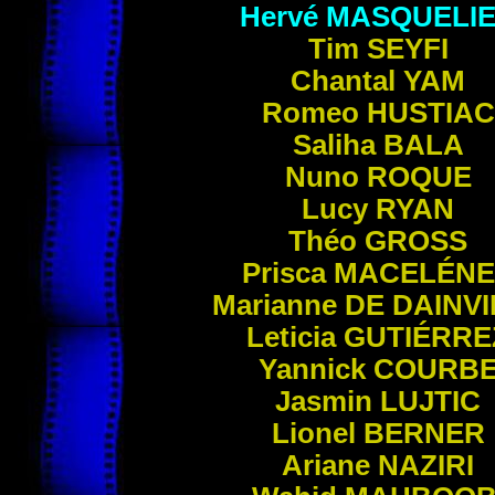
Hervé
MASQUELI
Tim
SEYFI
Chantal
YAM
Romeo
HUSTIAC
Saliha
BALA
Nuno
ROQUE
Lucy
RYAN
Théo
GROSS
Prisca
MACELÉNE
Marianne
DE DAINVI
Leticia
GUTIÉRRE
Yannick
COURB
Jasmin
LUJTIC
Lionel
BERNER
Ariane
NAZIRI