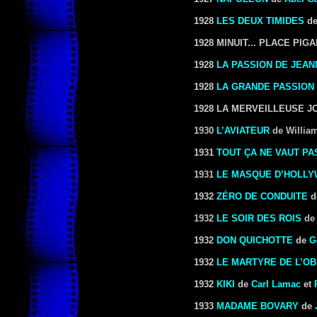
1928
LES DEUX TIMIDES
d
1928 MINUIT... PLACE PIG
1928
LA PASSION DE JEAN
1928
LA GRANDE PASSION
1928 LA MERVEILLEUSE 
1930
L’AVIATEUR
de William
1931
TOUT ÇA NE VAUT PA
1931
LE MASQUE D’HOLL
1932
ZÉRO DE CONDUITE
1932
LE SOIR DES ROIS
d
1932
DON QUICHOTTE
de
G
1932
LE MARTYRE DE L’O
1932
KIKI
de
Carl Lamac
et
1933
MADAME BOVARY
de