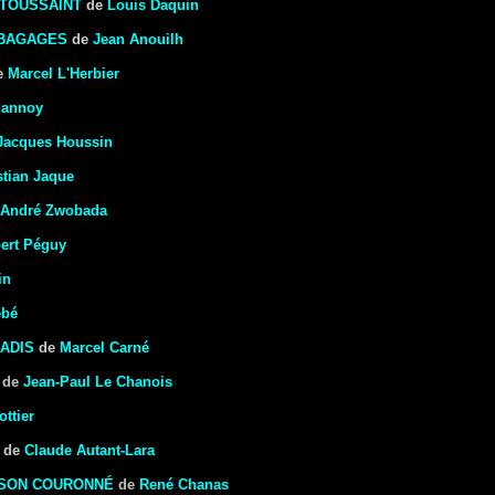
 TOUSSAINT
de
Louis Daquin
 BAGAGES
de
Jean Anouilh
e
Marcel L'Herbier
lannoy
Jacques Houssin
stian Jaque
André Zwobada
ert Péguy
in
ebé
ADIS
de
Marcel Carné
de
Jean-Paul Le Chanois
ttier
de
Claude Autant-Lara
SSON COURONNÉ
de
René Chanas