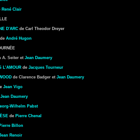
e
René Clair
ALLE
NE D'ARC
de Carl Theodor Dreyer
de
André Hugon
JOURNÉE
 A. Seiter et
Jean Daumery
S L’AMOUR
de
Jacques Tourneur
YWOOD
de Clarence Badger et
Jean Daumery
de
Jean Vigo
e
Jean Daumery
eorg-Wilhelm Pabst
BÈSE
de
Pierre Chenal
Pierre Billon
Jean Renoir