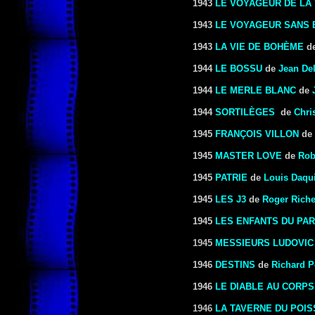
1943
LE VOYAGEUR DE LA
1943
LE VOYAGEUR SANS
1943
LA VIE DE BOHÈME
d
1944
LE BOSSU
de
Jean De
1944
LE MERLE BLANC
de
1944
SORTILÈGES
de
Chri
1945
FRANÇOIS VILLON
de
1945
MASTER LOVE
de
Rob
1945
PATRIE
de
Louis Daqu
1945
LES J3
de
Roger Rich
1945
LES ENFANTS DU PAR
1945
MESSIEURS LUDOVIC
1946
DESTINS
de
Richard Po
1946
LE DIABLE AU CORPS
1946
LA TAVERNE DU POI