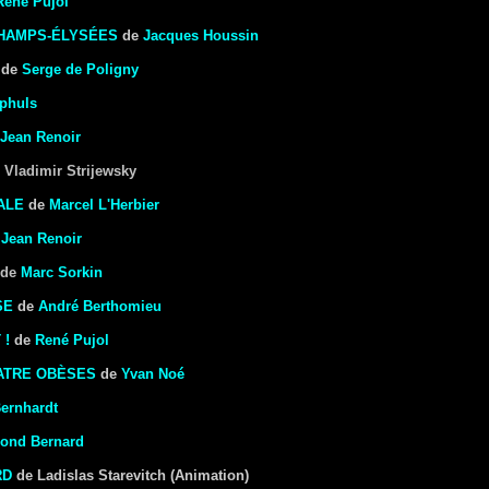
René Pujol
HAMPS-ÉLYSÉES
de
Jacques Houssin
de
Serge de Poligny
phuls
Jean Renoir
 Vladimir Strijewsky
ALE
de
Marcel L'Herbier
e
Jean Renoir
de
Marc Sorkin
SE
de
André Berthomieu
 !
de
René Pujol
ATRE OBÈSES
de
Yvan Noé
Bernhardt
ond Bernard
RD
de Ladislas Starevitch (Animation)