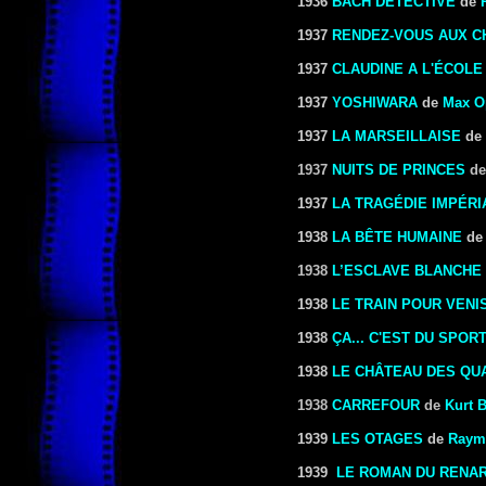
1936
BACH DÉTECTIVE
de
1937
RENDEZ-VOUS AUX C
1937
CLAUDINE A L'ÉCOLE
1937
YOSHIWARA
de
Max O
1937
LA MARSEILLAISE
de
1937
NUITS DE PRINCES
de
1937
LA TRAGÉDIE IMPÉRI
1938
LA BÊTE HUMAINE
d
1938
L’ESCLAVE BLANCHE
1938
LE TRAIN POUR VENI
1938
ÇA... C'EST DU SPORT
1938
LE CHÂTEAU DES QU
1938
CARREFOUR
de
Kurt 
1939
LES OTAGES
de
Raym
1939
LE ROMAN DU RENA