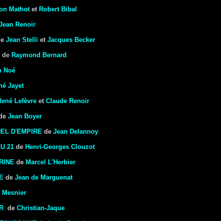
on Mathot
et
Robert Bibal
Jean Renoir
de
Jean Stelli
et
Jacques Becker
de
Raymond Bernard
n Noé
né Jayet
René Lefèvre
et
Claude Renoir
de
Jean Boyer
EL D'EMPIRE
de
Jean Delannoy
U 21
de
Henri-Georges Clouzot
RINE
de
Marcel L'Herbier
E
de
Jean de Marguenat
 Mesnier
R
de
Christian-Jaque