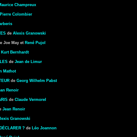
Maurice Champreux
Pierre Colombier
rberis
TES
de
Alexis Granowski
e Joe May et
René Pujol
e
Kurt Bernhardt
LLES
de
Jean de Limur
n Mathot
TEUR
de
Georg Wilhelm Pabst
ean Renoir
ARIS
de
Claude Vermorel
e
Jean Renoir
lexis Granowski
 DÉCLARER ?
de
Léo Joannon