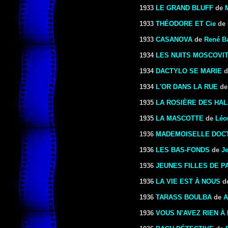
1933
LE GRAND BLUFF
de
1933
THÉODORE ET Cie
de
1933
CASANOVA
de
René Ba
1934
LES NUITS MOSCOVI
1934
DACTYLO SE MARIE
d
1934
L'OR DANS LA RUE
d
1935
LA ROSIÈRE DES HA
1935
LA MASCOTTE
de
Léo
1936
MADEMOISELLE DOC
1936
LES BAS-FONDS
de
J
1936
JEUNES FILLES DE P
1936
LA VIE EST À NOUS
d
1936
TARASS BOULBA
de
A
1936
VOUS N’AVEZ RIEN À