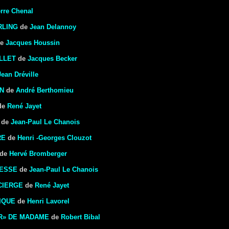
erre Chenal
RLING
de
Jean Delannoy
e
Jacques Houssin
LLET
de
Jacques Becker
Jean Dréville
IN
de
André Berthomieu
de
René Jayet
de
Jean-Paul Le Chanois
RE
de
Henri -Georges Clouzot
de
Hervé Bromberger
RESSE
de
Jean-Paul Le Chanois
CIERGE
de
René Jayet
IQUE
de
Henri Lavorel
R» DE MADAME
de
Robert Bibal