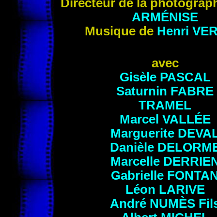
Directeur de la photogr
ap
ARMÉNISE
Musique de
Henri
VER
avec
Gisèle
PASCAL
Saturnin
FABRE
TRAMEL
Marcel
VALLÉE
Marguerite
DEVA
Danièle
DELORM
Marcelle
DERRIE
Gabrielle
FONTA
Léon
LARIVE
André
NUMÈS
Fil