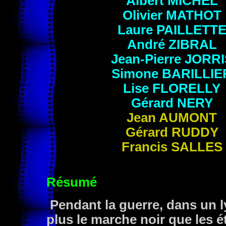
Albert
MICHEL
Olivier
MATHOT
Laure
PAILLETT
André
ZIBRAL
Jean-Pierre
JORRI
Simone
BARILLIE
Lise
FLORELLY
Gérard
NERY
Jean
AUMONT
Gérard
RUDDY
Francis
SALLES
Résumé
Pendant la guerre, dans un l
plus le marche noir que les é