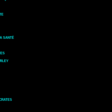
TE
A SANTÉ
TES
ARLEY
CRATES