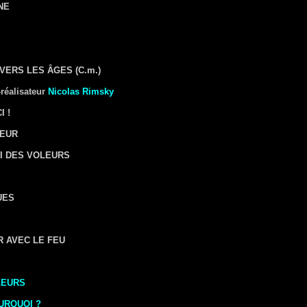
NE
VERS LES ÂGES (C.m.)
réalisateur
Nicolas Rimsky
I !
TEUR
OI DES VOLEURS
UES
R AVEC LE FEU
LEURS
URQUOI ?