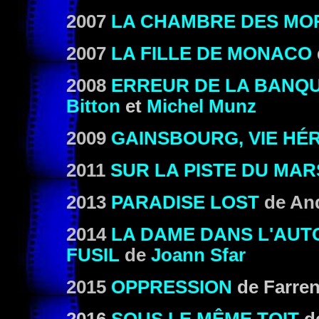
2007
LA CHAMBRE DES MO
2007
LA FILLE DE MONACO
2008
ERREUR DE LA BANQU
Bitton
et
Michel Munz
2009
GAINSBOURG, VIE HÉ
2011
SUR LA PISTE DU MAR
2013
PARADISE LOST
de And
2014
LA DAME DANS L'AUT
FUSIL
de
Joann Sfar
2015
OPPRESSION
de Farre