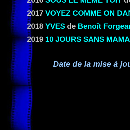
2016
SOUS LE MÊME TOIT
d
2017
VOYEZ COMME ON DA
2018
YVES
de
Benoît Forgea
2019
10 JOURS SANS MAM
Date de la mise à jo