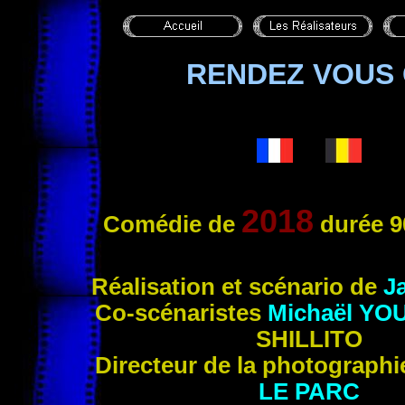
RENDEZ VOUS
2018
Comédie de
durée 9
Ré
alisation et scénario de
J
Co-scénaristes
Michaël
YO
SHILLITO
Directeur de la photograph
LE PARC