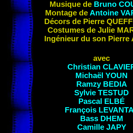
Musique de
Bruno
CO
Montage de
Antoine
VA
Décors de Pierre
QUEFF
Costumes de Julie
MA
Ingénieur du son Pierre
avec
Christian
CLAVIE
Michaël
YOUN
Ramzy
BEDIA
Sylvie
TESTUD
Pascal
ELBÉ
François
LEVANT
Bass
DHEM
Camille
JAPY