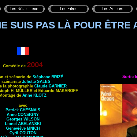
NE SUIS PAS LÀ POUR ÊTRE 
2004
Comédie de
Sortie 
on et scénario
de
Stéphane
BRIZÉ
-scénariste
Juliette
SALES
de la photographie
Claude
GARNIER
stoph H.
MÜLLER
et Eduardo
MAKAROFF
Montage de
Anne
KLOTZ
avec
Patrick
CHESNAIS
Anne
CONSIGNY
Georges
WILSON
Lionel
ABELANSKI
Geneviève
MNICH
Cyril
COUTON