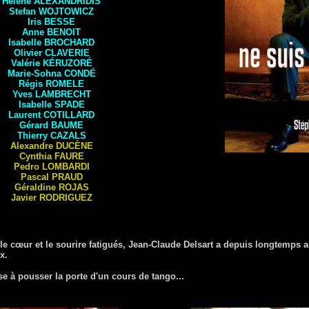
Hélène
ALEXANDRIDIS
Stefan
WOJTOWICZ
Iris
BESSE
Anne
BENOIT
Isabelle
BROCHARD
Olivier
CLAVERIE
Valérie
KÉRUZORÉ
Marie-Sohna
CONDÉ
Régis
ROMELE
Yves
LAMBRECHT
Isabelle
SPADE
Laurent
COTILLARD
Gérard
BAUME
Thierry
CAZALS
Alexandre
DUCÈNE
Cynthia
FAURE
Pedro
LOMBARDI
Pascal
PRAUD
Géraldine
ROJAS
Javier
RODRIGUEZ
, le cœur et le sourire fatigués, Jean-Claude Delsart a depuis longtemps 
x.
se à pousser la porte d'un cours de tango...