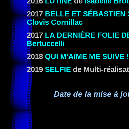
2016
LUTINE
de
Isabelle Bro
2017
BELLE ET SÉBASTIEN 
Clovis Cornillac
2017
LA DERNIÈRE FOLIE D
Bertuccelli
2018
QUI M'AIME ME SUIVE !
2019
SELFIE
de Multi-réalisa
Date de la mise à jo