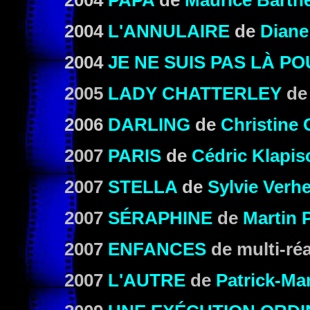
2004
PAPA
de
Maurice Barth
2004
L'ANNULAIRE
de
Diane
2004
JE NE SUIS PAS LÀ P
2005
LADY CHATTERLEY
d
2006
DARLING
de
Christine 
2007
PARIS
de
Cédric Klapis
2007
STELLA
de
Sylvie Verh
2007
SÉRAPHINE
de
Martin 
2007
ENFANCES
de
multi-ré
2007
L'AUTRE
de
Patrick-Ma