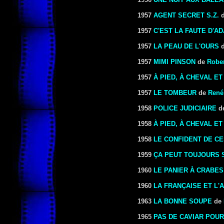
1957
AGENT SECRET S.Z.
1957
C'EST LA FAUTE D'A
1957
LA PEAU DE L'OURS
1957
MIMI PINSON
de
Rober
1957
À PIED, À CHEVAL ET
1957
LE TOMBEUR
de
René
1958
POLICE JUDICIAIRE
d
1958
À PIED, À CHEVAL E
1958
LE CONFIDENT DE C
1959
ÇA PEUT TOUJOURS 
1960
LE PANIER À CRABES
1960
LA FRANÇAISE ET L'
1963
LA BONNE SOUPE
de
1965
PAS DE CAVIAR POU