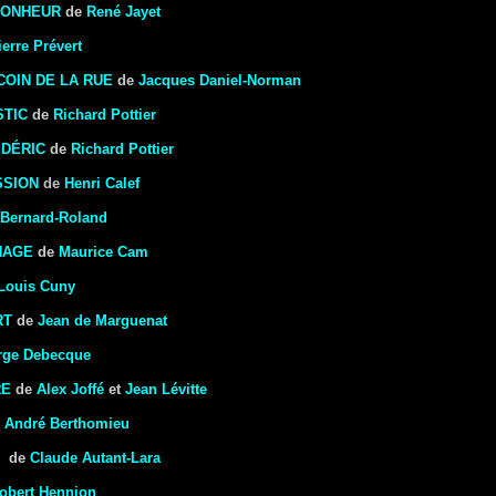
 BONHEUR
de
René Jayet
ierre Prévert
COIN DE LA RUE
de
Jacques Daniel-Norman
STIC
de
Richard Pottier
ÉDÉRIC
de
Richard Pottier
SSION
de
Henri Calef
Bernard-Roland
NAGE
de
Maurice Cam
Louis Cuny
RT
de
Jean de Marguenat
rge Debecque
RE
de
Alex Joffé
et
Jean Lévitte
e
André Berthomieu
de
Claude Autant-Lara
obert Hennion