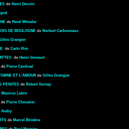
DES
de
Henri Decoin
gret
GNE
de
René Wheeler
BOIS DE BOULOGNE
de
Norbert Carbonnaux
Gilles Grangier
CE
de
Carlo Rim
PATTES
de
Henri Verneuil
de
Pierre Cardinal
TOMNE ET L'AMOUR
de
Gilles Grangier
S PEINTES
de
Robert Vernay
e
Maurice Labro
de
Pierre Chevalier
e Audry
ITS
de
Marcel Blistène
ARES
de
Paul Mesnier