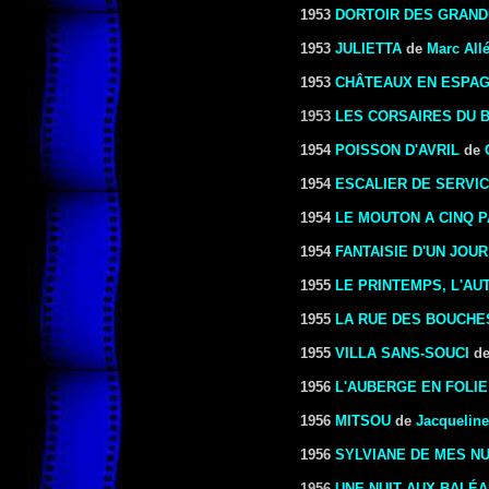
1953
DORTOIR DES GRAN
1953
JULIETTA
de
Marc Allé
1953
CHÂTEAUX EN ESPA
1953
LES CORSAIRES DU 
1954
POISSON D'AVRIL
de
1954
ESCALIER DE SERVI
1954
LE MOUTON A CINQ 
1954
FANTAISIE D'UN JOUR
1955
LE PRINTEMPS, L'AU
1955
LA RUE DES BOUCHE
1955
VILLA SANS-SOUCI
d
1956
L'AUBERGE EN FOLIE
1956
MITSOU
de
Jacquelin
1956
SYLVIANE DE MES NU
1956
UNE NUIT AUX BALÉ