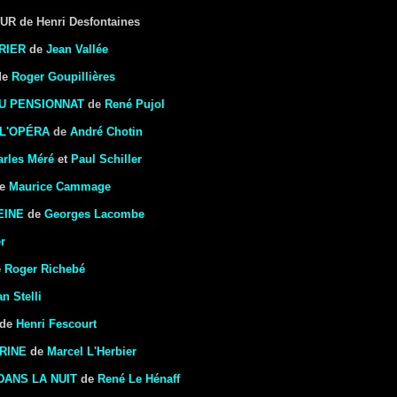
R de Henri Desfontaines
RIER
de
Jean Vallée
de
Roger Goupillières
AU PENSIONNAT
de
René Pujol
 L'OPÉRA
de
André Chotin
arles Méré
et
Paul Schiller
e
Maurice Cammage
EINE
de
Georges Lacombe
r
e
Roger Richebé
n Stelli
de
Henri Fescourt
RINE
de
Marcel L'Herbier
DANS LA NUIT
de
René Le Hénaff