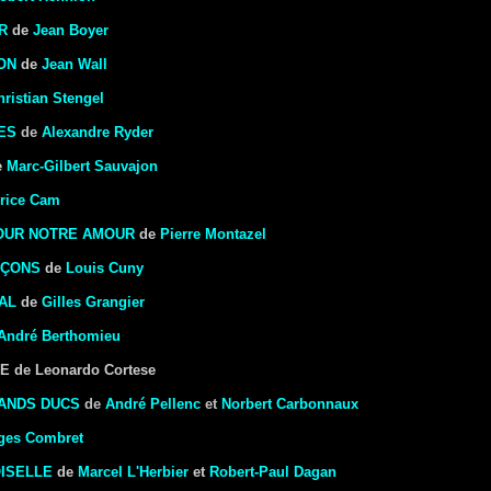
R
de
Jean Boyer
ON
de
Jean Wall
hristian Stengel
ES
de
Alexandre Ryder
e
Marc-Gilbert Sauvajon
rice Cam
OUR NOTRE AMOUR
de
Pierre Montazel
RÇONS
de
Louis Cuny
AL
de
Gilles Grangier
André Berthomieu
 de Leonardo Cortese
ANDS DUCS
de
André Pellenc
et
Norbert Carbonnaux
ges Combret
ISELLE
de
Marcel L'Herbier
et
Robert-Paul Dagan