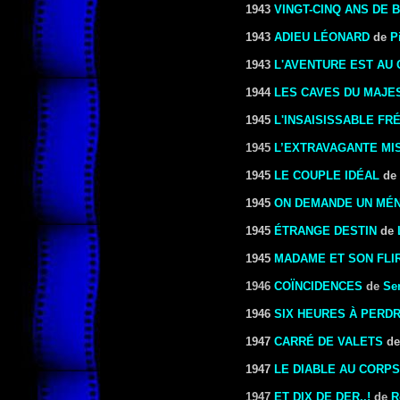
1943
VINGT-CINQ ANS DE
1943
ADIEU LÉONARD
de
P
1943
L'AVENTURE EST AU 
1944
LES CAVES DU MAJE
1945
L'INSAISISSABLE FR
1945
L’EXTRAVAGANTE MI
1945
LE COUPLE IDÉAL
de
1945
ON DEMANDE UN MÉ
1945
ÉTRANGE DESTIN
de
1945
MADAME ET SON FLI
1946
COÏNCIDENCES
de
Se
1946
SIX HEURES À PERD
1947
CARRÉ DE VALETS
d
1947
LE DIABLE AU CORPS
1947
ET DIX DE DER..!
de
R