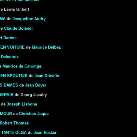
de Lewis Gilbert
DAM
de
Jacqueline Audry
de
Claude Boissol
t Darène
 EN VOITURE
de
Maurice Delbez
 Delacroix
e
Maurice de Canonge
T EN SPOUTNIK
de
Jean Dréville
ES DAMES
de
Jean Boyer
SERVIR
de Georg Jacoby
de
Joseph Lisbona
AMOUR
de
Christian Jaque
Robert Thomas
R TANTE OLGA
de
Jean Becker