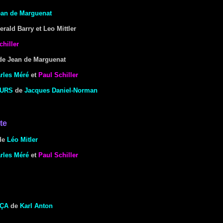
ean de Marguenat
rald Barry et Leo Mittler
chiller
e Jean de Marguenat
rles Méré
et
Paul Schiller
OURS
de
Jacques Daniel-Norman
te
de
Léo Mitler
rles Méré
et
Paul Schiller
 ÇA
de
Karl Anton