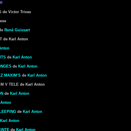
te
S
de Victor Trivas
oese
de
René Guissart
T
de Karl Anton
Anton
ITS
de
Karl Anton
ONGES
de
Karl Anton
Z MAXIM’S
de
Karl Anton
EM V TELE
de Karl Anton
ON
de
Karl Anton
 Anton
LEEPING
de
Karl Anton
Karl Anton
INTE
de
Karl Anton