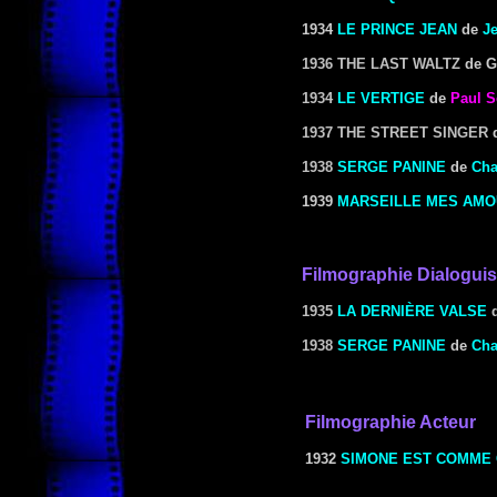
1934
LE PRINCE JEAN
de
J
1936 THE LAST WALTZ
de Ge
1934
LE VERTIGE
de
Paul S
1937 THE STREET SINGER
d
1938
SERGE PANINE
de
Cha
1939
MARSEILLE MES AM
Filmographie Dialoguis
1935
LA DERNIÈRE VALSE
1938
SERGE PANINE
de
Cha
Filmographie Acteur
1932
SIMONE EST COMME