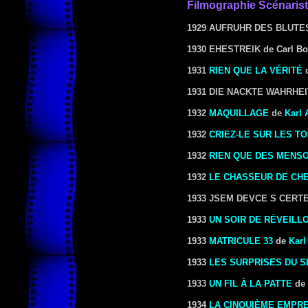
Filmographie Scénaris
1929 AUFRUHR DES BLUTE
1930 EHESTREIK
de Carl B
1931
RIEN QUE LA VÉRITÉ
1931 DIE NACKTE WAHRHEI
1932
MAQUILLAGE
de
Karl 
1932
CRIEZ-LE SUR LES TO
1932
RIEN QUE DES MENS
1932
LE CHASSEUR DE CHE
1933 JSEM DEVCE S CERT
1933
UN SOIR DE RÉVEILL
1933
MATRICULE 33
de
Karl
1933
LES SURPRISES DU S
1933
UN FIL À LA PATTE
de
1934
LA CINQUIÈME EMPRE