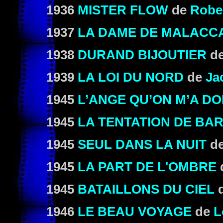
1936
MISTER FLOW
de
Robe
1937
LA DAME DE MALACC
1938
DURAND BIJOUTIER
d
1939
LA LOI DU NORD
de
Ja
1945
L’ANGE QU’ON M’A D
1945
LA TENTATION DE BA
1945
SEUL DANS LA NUIT
d
1945
LA PART DE L'OMBRE
1945
BATAILLONS DU CIEL
1946
LE BEAU VOYAGE
de
L