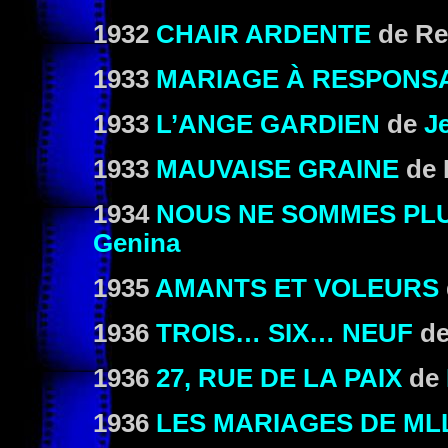
1932
CHAIR ARDENTE
de Re
1933
MARIAGE À RESPONSA
1933
L’ANGE GARDIEN
de
J
1933
MAUVAISE GRAINE
de B
1934
NOUS NE SOMMES PL
Genina
1935
AMANTS ET VOLEURS
1936
TROIS… SIX… NEUF
d
1936
27, RUE DE LA PAIX
de
1936
LES MARIAGES DE ML