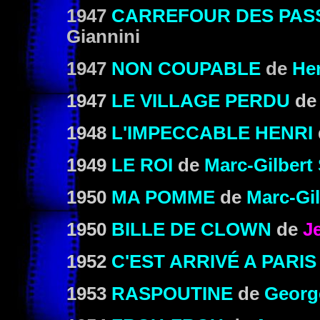
1947
CARREFOUR DES PAS
Giannini
1947
NON COUPABLE
de
He
1947
LE VILLAGE PERDU
d
1948
L'IMPECCABLE HENRI
1949
LE ROI
de
Marc-Gilbert
1950
MA POMME
de
Marc-Gi
1950
BILLE DE CLOWN
de
J
1952
C'EST ARRIVÉ A PARIS
1953
RASPOUTINE
de
Georg