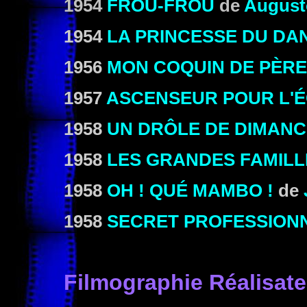
1954
FROU-FROU
de
August
1954
LA PRINCESSE DU DA
1956
MON COQUIN DE PÈRE
1957
ASCENSEUR POUR L'
1958
UN DRÔLE DE DIMAN
1958
LES GRANDES FAMILL
1958
OH ! QUÉ MAMBO !
de
1958
SECRET PROFESSION
Filmographie
Réalisate