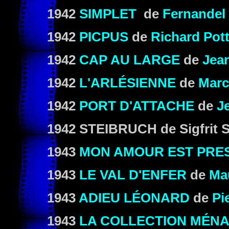
1942
SIMPLET
de
Fernandel
1942
PICPUS
de
Richard Pott
1942
CAP AU LARGE
de
Jean
1942
L'ARLÉSIENNE
de
Marc
1942
PORT D'ATTACHE
de
J
1942 STEIBRUCH
de Sigfrit 
1943
MON AMOUR EST PRES
1943
LE VAL D'ENFER
de
Ma
1943
ADIEU LÉONARD
de
Pi
1943
LA COLLECTION MÉN