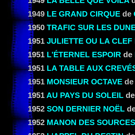
1949
LA BELLE QUE VOILA
1949
LE GRAND CIRQUE
de
1950
TRAFIC SUR LES DUN
1951
JULIETTE OU LA CLEF
1951
L'ÉTERNEL ESPOIR
de
1951
LA TABLE AUX CREVÉ
1951
MONSIEUR OCTAVE
d
1951
AU PAYS DU SOLEIL
d
1952
SON DERNIER NOËL
d
1952
MANON DES SOURCE