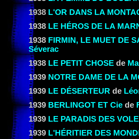
1938
L'OR DANS LA MONTA
1938
LE HÉROS DE LA MAR
1938
FIRMIN, LE MUET DE 
Séverac
1938
LE PETIT CHOSE
de
Ma
1939
NOTRE DAME DE LA M
1939
LE DÉSERTEUR
de
Léo
1939
BERLINGOT ET Cie
de
1939
LE PARADIS DES VOL
1939
L'HÉRITIER DES MOND