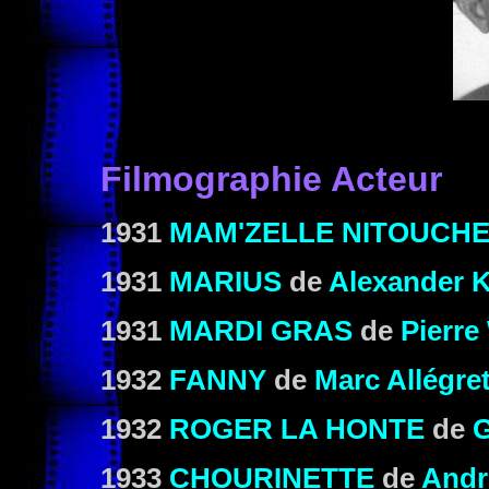
Filmographie Acteur
1931
MAM'ZELLE NITOUCH
1931
MARIUS
de
Alexander 
1931
MARDI GRAS
de
Pierre
1932
FANNY
de
Marc Allégre
1932
ROGER LA HONTE
de
G
1933
CHOURINETTE
de
Andr