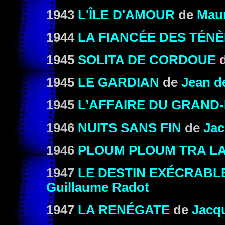
1943
L'ÎLE D'AMOUR
de
Mau
1944
LA FIANCÉE DES TÉN
1945
SOLITA DE CORDOUE
1945
LE GARDIAN
de
Jean d
1945
L’AFFAIRE DU GRAND
1946
NUITS SANS FIN
de
Jac
1946
PLOUM PLOUM TRA LA
1947
LE DESTIN EXÉCRABL
Guillaume Radot
1947
LA RENÉGATE
de
Jacq