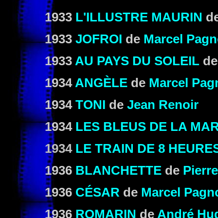
1933
L'ILLUSTRE MAURIN
d
1933
JOFROI
de
Marcel Pagn
1933
AU PAYS DU SOLEIL
d
1934
ANGÈLE
de
Marcel Pag
1934
TONI
de
Jean Renoir
1934
LES BLEUS DE LA MAR
1934
LE TRAIN DE 8 HEURES
1936
BLANCHETTE
de
Pierr
1936
CÉSAR
de
Marcel Pagn
1936
ROMARIN
de
André Hu