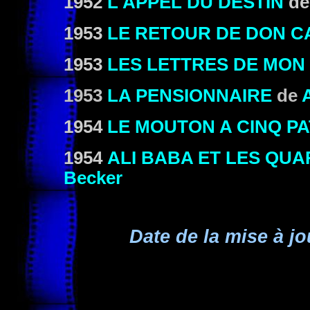
1952
L'APPEL DU DESTIN
d
1953
LE RETOUR DE DON C
1953
LES LETTRES DE MON
1953
LA PENSIONNAIRE
de
1954
LE MOUTON A CINQ P
1954
ALI BABA ET LES QU
Becker
Date de la mise à jo