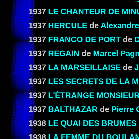
1937
LE CHANTEUR DE MIN
1937
HERCULE
de
Alexandr
1937
FRANCO DE PORT
de
D
1937
REGAIN
de
Marcel Pagn
1937
LA MARSEILLAISE
de
J
1937
LES SECRETS DE LA 
1937
L'ÉTRANGE MONSIEUR
1937
BALTHAZAR
de
Pierre
1938
LE QUAI DES BRUMES
1938
LA FEMME DU BOULA