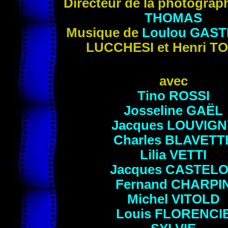
Directeur de la photograp
THOMAS
Musique de
Loulou
GAST
LUCCHESI
et Henri
TO
avec
Tino
ROSSI
Josseline
GAËL
Jacques
LOUVIGN
Charles
BLAVETT
Lilia
VETTI
Jacques
CASTELO
Fernand
CHARPI
Michel
VITOLD
Louis
FLORENCI