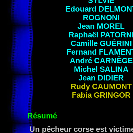
SYLVIE
Edouard
DELMON
ROGNONI
Jean
MOREL
Raphaël
PATORN
Camille
GUÉRINI
Fernand
FLAMEN
André
CARNÈGE
Michel
SALINA
Jean
DIDIER
Rudy
CAUMONT
Fabia
GRINGOR
Résumé
Un pêcheur corse est victime