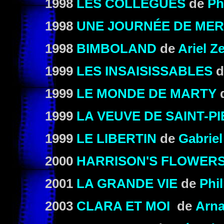
1998
LES COLLÈGUES
de
Ph
1998
UNE JOURNÉE DE ME
1998
BIMBOLAND
de
Ariel Z
1999
LES INSAISISSABLES
d
1999
LE MONDE DE MARTY
1999
LA VEUVE DE SAINT-P
1999
LE LIBERTIN
de
Gabrie
2000
HARRISON'S FLOWER
2001
LA GRANDE VIE
de
Phi
2003
CLARA ET MOI
de
Arna