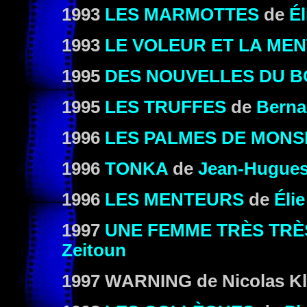
1993
LES MARMOTTES
de
Él
1993
LE VOLEUR ET LA ME
1995
DES NOUVELLES DU B
1995
LES TRUFFES
de
Berna
1996
LES PALMES DE MONS
1996
TONKA
de
Jean-Hugues
1996
LES MENTEURS
de
Éli
1997
UNE FEMME TRÈS TR
Zeitoun
1997 WARNING
de Nicolas Kl