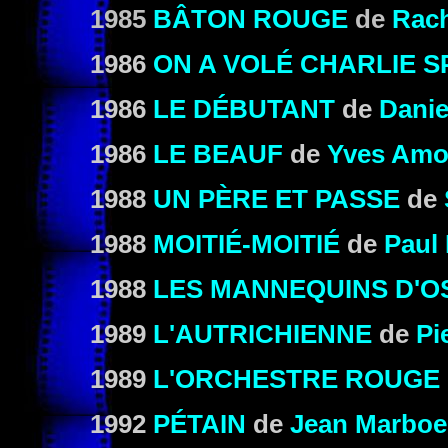
1985
BÂTON ROUGE
de
Rac
1986
ON A VOLÉ CHARLIE S
1986
LE DÉBUTANT
de
Danie
1986
LE BEAUF
de
Yves Amo
1988
UN PÈRE ET PASSE
de
1988
MOITIÉ-MOITIÉ
de
Paul
1988
LES MANNEQUINS D'O
1989
L'AUTRICHIENNE
de
Pi
1989
L'ORCHESTRE ROUGE
1992
PÉTAIN
de
Jean Marboe