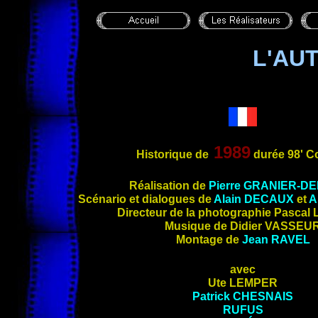
L'AU
1989
Historique de
durée 98' C
Réalisation de
Pierre GRANIER-D
Scénario et dialogues de
Alain DECAUX
et
A
Directeur de la photographie Pasca
Musique de Didier VASSEU
Montage de
Jean
RAVEL
avec
Ute LEMPER
Patrick CHESNAIS
RUFUS