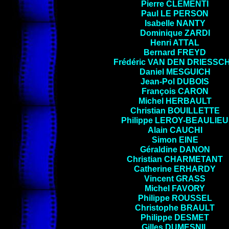
Pierre CLÉMENTI
Paul LE PERSON
Isabelle NANTY
Dominique ZARDI
Henri ATTAL
Bernard
FREYD
Frédéric VAN DEN DRIESSC
Daniel MESGUICH
Jean-Pol DUBOIS
François
CARON
Michel
HERBAULT
Christian
BOUILLETTE
Philippe LEROY-BEAULIEU
Alain
CAUCHI
Simon EINE
Géraldine DANON
Christian CHARMETANT
Catherine
ERHARDY
Vincent
GRASS
Michel
FAVORY
Philippe
ROUSSEL
Christophe BRAULT
Philippe
DESMET
Gilles
DUMESNIL