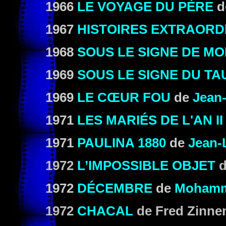
1966
LE VOYAGE DU PÈRE
d
1967
HISTOIRES EXTRAORD
1968
SOUS LE SIGNE DE M
1969
SOUS LE SIGNE DU T
1969
LE CŒUR FOU
de
Jean-
1971
LES MARIÉS DE L'AN II
1971
PAULINA 1880
de
Jean-L
1972
L’IMPOSSIBLE OBJET
d
1972
DÉCEMBRE
de
Mohamm
1972
CHACAL
de Fred Zinn