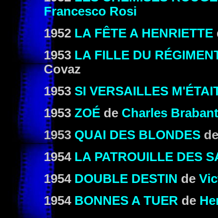
Francesco Rosi
1952
LA FÊTE A HENRIETTE
1953
LA FILLE DU RÉGIMEN
Covaz
1953
SI VERSAILLES M'ÉTA
1953
ZOÉ
de
Charles Braban
1953
QUAI DES BLONDES
d
1954
LA PATROUILLE DES 
1954
DOUBLE DESTIN
de
Vic
1954
BONNES A TUER
de
He