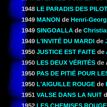
1948
LE PARADIS DES PILO
1949
MANON
de
Henri-Georg
1949
SINGOALLA
de
Christi
1949
L'INVITÉ DU MARDI
de
1950
JUSTICE EST FAITE
de
1950
LES DEUX VÉRITÉS
de 
1950
PAS DE PITIÉ POUR L
1950
L'AIGUILLE ROUGE
de
1951
VALSE DANS LA NUIT
d
1952
LES CHEMISES ROUGE