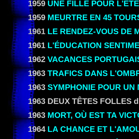
1959
UNE FILLE POUR L'ÉTÉ
1959
MEURTRE EN 45 TOUR
1961
LE RENDEZ-VOUS DE M
1961
L'ÉDUCATION SENTIM
1962
VACANCES PORTUGAI
1963
TRAFICS DANS L'OMB
1963
SYMPHONIE POUR UN
1963 DEUX TÊTES FOLLES de
1963
MORT, OÙ EST TA VICT
1964
LA CHANCE ET L'AMO