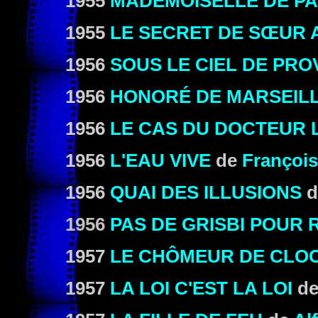
1955
MADEMOISELLE DE PA
1955
LE SECRET DE SŒUR 
1956
SOUS LE CIEL DE PR
1956
HONORÉ DE MARSEIL
1956
LE CAS DU DOCTEUR
1956
L'EAU VIVE
de
François 
1956
QUAI DES ILLUSIONS
d
1956
PAS DE GRISBI POUR
1957
LE CHÔMEUR DE CLO
1957
LA LOI C'EST LA LOI
d