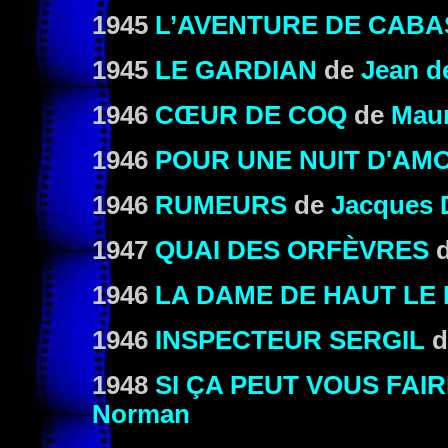
1945
L’AVENTURE DE CAB
1945
LE GARDIAN
de
Jean d
1946
CŒUR DE COQ
de
Maur
1946
POUR UNE NUIT D'AM
1946
RUMEURS
de
Jacques 
1947
QUAI DES ORFÈVRES
1946
LA DAME DE HAUT LE 
1946
INSPECTEUR SERGIL
d
1948
SI ÇA PEUT VOUS FAIR
Norman