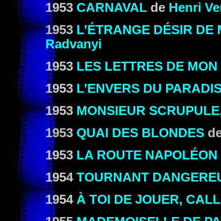
1953
CARNAVAL
de
Henri Ve
1953
L’ÉTRANGE DÉSIR DE
Radvanyi
1953
LES LETTRES DE MON
1953
L’ENVERS DU PARADI
1953
MONSIEUR SCRUPULE
1953
QUAI DES BLONDES
d
1953
LA ROUTE NAPOLÉON
1954
TOURNANT DANGERE
1954
À TOI DE JOUER, CA