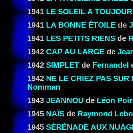
1941
LE SOLEIL A TOUJOUR
1941
LA BONNE ÉTOILE
de
J
1941
LES PETITS RIENS
de
R
1942
CAP AU LARGE
de
Jean
1942
SIMPLET
de
Fernandel
1942
NE LE CRIEZ PAS SUR 
Nomman
1943
JEANNOU
de
Léon Poir
1945
NAÏS
de
Raymond Lebou
1945
SÉRÉNADE AUX NUAG