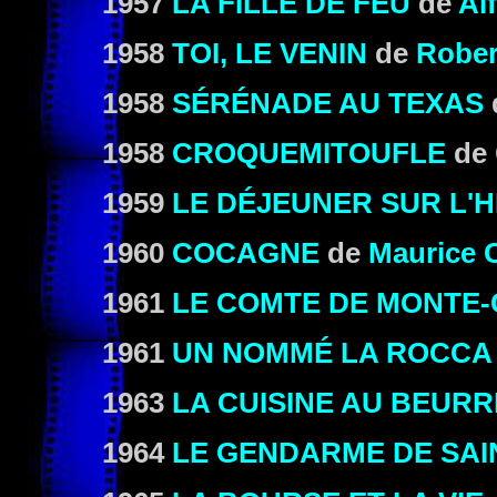
1957
LA FILLE DE FEU
de
Al
1958
TOI, LE VENIN
de
Rober
1958
SÉRÉNADE AU TEXAS
1958
CROQUEMITOUFLE
de
1959
LE DÉJEUNER SUR L'
1960
COCAGNE
de
Maurice 
1961
LE COMTE DE MONTE-
1961
UN NOMMÉ LA ROCCA
1963
LA CUISINE AU BEURR
1964
LE GENDARME DE SAI