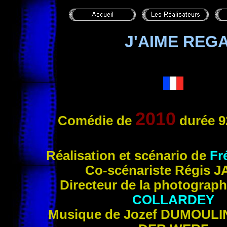
J'AIME REG
2010
Comédie de
durée 9
Réal
isation et scénario de
Fr
Co-scénariste Régis
J
Directeur de la photograp
COLLARDEY
Musique de Jozef
DUMOULI