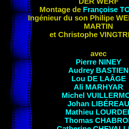
DER WERF
Montage de
Françoise
T
Ingénieur du son Philipe
WE
MARTIN
et Christophe
VINGTR
avec
Pierre
NINEY
Audrey
BASTIEN
Lou
DE LAÂGE
Ali
MARHYAR
Michel
VUILLERM
Johan
LIBÉREA
Mathieu
LOURDE
Thomas
CHABRO
Catherine
CHEVALL