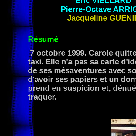
Eric
VIELLARD
Pierre-Octave
ARRI
Jacqueline
GUENI
Résumé
7 octobre 1999. Carole quitte
taxi. Elle n'a pas sa carte d'id
de ses mésaventures avec son
d'avoir ses papiers et un domi
prend en suspicion et, dénué
traquer.