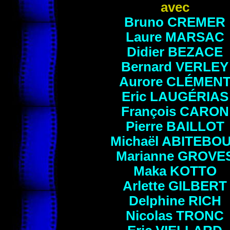
avec
Bruno
CREMER
Laure
MARSAC
Didier
BEZACE
Bernard
VERLEY
Aurore
CLÉMEN
Eric
LAUGÉRIAS
François
CARON
Pierre BAILLOT
Michaël ABITEBO
Marianne
GROVE
Maka
KOTTO
Arlette
GILBERT
Delphine
RICH
Nicolas
TRONC