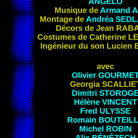
ANGELO
Musique de
Armand
Montage de
Andréa
SEDL
Décors de Jean
RAB
Costumes de Catherine
L
Ingénieur du son Lucien
avec
Olivier
GOURME
Georgia
SCALLIE
Dimitri
STOROG
Hélène
VINCENT
Fred
ULYSSE
Romain
BOUTEIL
Michel
ROBIN
Alix
BÉNÉZECH