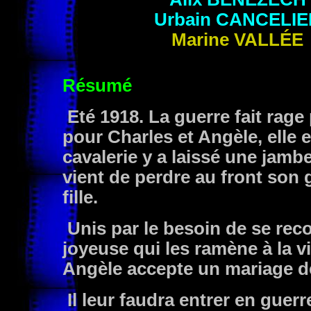
Urbain
CANCELIE
Marine
VALLÉE
Résumé
Eté 1918. La guerre fait rag
pour Charles et Angèle, elle es
cavalerie y a laissé une jambe
vient de perdre au front son 
fille.
Unis par le besoin de se reco
joyeuse qui les ramène à la vi
Angèle accepte un mariage de
Il leur faudra entrer en guer