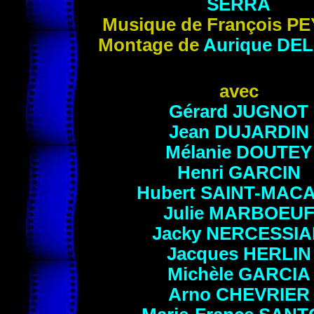
SERRA
Musique de
François
PE
Montage de
Aurique
DE
avec
Gérard
JUGNOT
Jean
DUJARDIN
Mélanie
DOUTEY
Henri
GARCIN
Hubert
SAINT-MAC
Julie
MARBOEU
Jacky
NERCESSIA
Jacques
HERLIN
Michèle
GARCIA
Arno
CHEVRIER