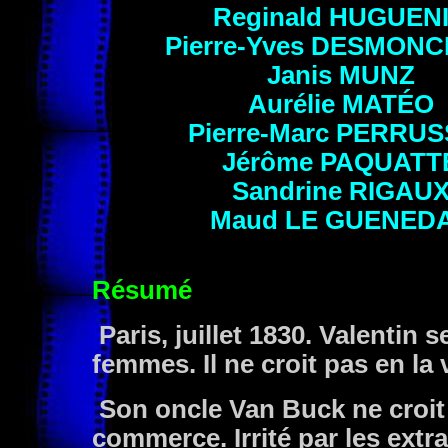
Reginald
HUGUEN
Pierre-Yves
DESMONC
Janis
MUNZ
Aurélie
MATÉO
Pierre-Marc
PERRUS
Jérôme
PAQUATT
Sandrine
RIGAU
Maud
LE GUENED
Résumé
Paris, juillet 1830. Valentin s
femmes. Il ne croit pas en la 
Son oncle Van Buck ne croit 
commerce. Irrité par les ext