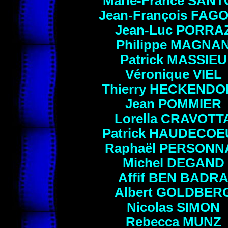
Marie-France
SANT
Jean-François
FAG
Jean-Luc
PORRA
Philippe
MAGNA
Patrick
MASSIEU
Véronique
VIEL
Thierry
HECKENDO
Jean
POMMIER
Lorella
CRAVOTT
Patrick
HAUDECOE
Raphaël
PERSONN
Michel
DEGAND
Affif
BEN BADR
Albert GOLDBER
Nicolas
SIMON
Rebecca
MUNZ