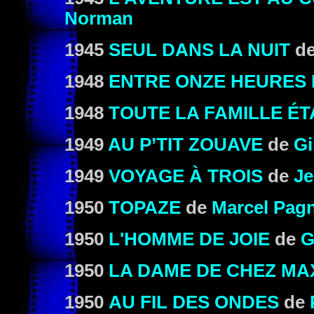
Norman
1945
SEUL DANS LA NUIT
d
1948
ENTRE ONZE HEURES 
1948
TOUTE LA FAMILLE ÉT
1949
AU P’TIT ZOUAVE
de
Gi
1949
VOYAGE À TROIS
de
Je
1950
TOPAZE
de
Marcel Pag
1950
L'HOMME DE JOIE
de
G
1950
LA DAME DE CHEZ MA
1950
AU FIL DES ONDES
de