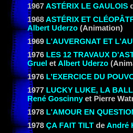
1967
ASTÉRIX LE GAULOIS
d
1968
ASTÉRIX ET CLÉOPÂT
Albert Uderzo
(Animation)
1969
L'AUVERGNAT ET L'A
1976
LES 12 TRAVAUX D'AS
Gruel
et
Albert Uderzo
(Anima
1976
L’EXERCICE DU POUV
1977
LUCKY LUKE, LA BAL
René Goscinny
et
Pierre Wat
1978
L'AMOUR EN QUESTIO
1978
ÇA FAIT TILT
de
André 