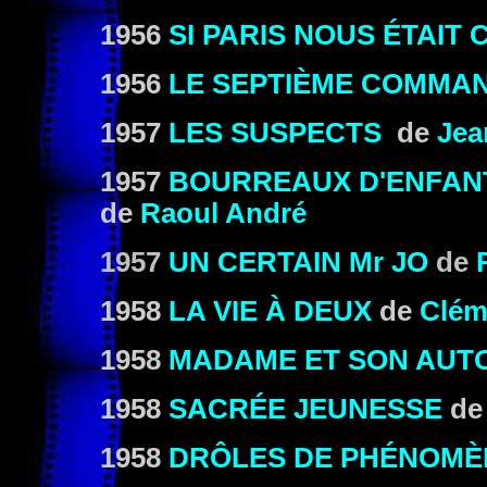
1956
SI PARIS NOUS ÉTAIT
1956
LE SEPTIÈME COMMA
1957
LES SUSPECTS
de
Jea
1957
BOURREAUX D'ENFAN
de
Raoul André
1957
UN CERTAIN Mr JO
de
1958
LA VIE À DEUX
de
Clém
1958
MADAME ET SON AUT
1958
SACRÉE JEUNESSE
d
1958
DRÔLES DE PHÉNOMÈ