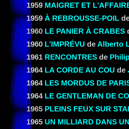
1959
MAIGRET ET L'AFFAIR
1959
À REBROUSSE-POIL
d
1960
LE PANIER À CRABES
1960
L'IMPRÉVU
de
Alberto 
1961
RENCONTRES
de
Phili
1964
LA CORDE AU COU
de
1964
LES MORDUS DE PARI
1964
LE GENTLEMAN DE C
1965
PLEINS FEUX SUR STA
1965
UN MILLIARD DANS U