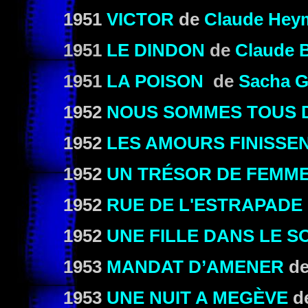
1951
VICTOR
de
Claude Hey
1951
LE DINDON
de
Claude 
1951
LA POISON
de
Sacha G
1952
NOUS SOMMES TOUS 
1952
LES AMOURS FINISSEN
1952
UN TRÉSOR DE FEMM
1952
RUE DE L'ESTRAPADE
1952
UNE FILLE DANS LE S
1953
MANDAT D’AMENER
d
1953
UNE NUIT A MEGÈVE
d