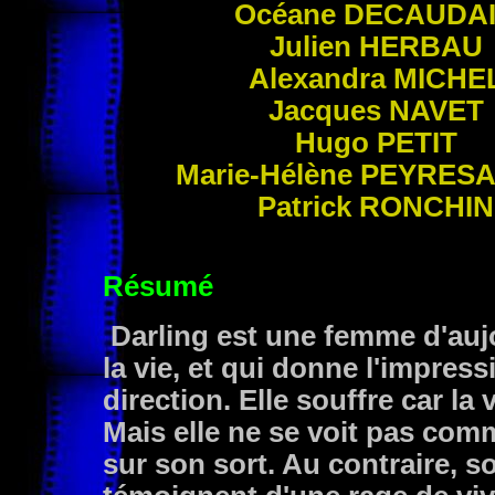
Océane
DECAUDA
Julien
HERBAU
Alexandra
MICHE
Jacques
NAVET
Hugo
PETIT
Marie-Hélène
PEYRES
Patrick
RONCHIN
Résumé
Darling est une femme d'auj
la vie, et qui donne l'impres
direction. Elle souffre car la
Mais elle ne se voit pas comm
sur son sort. Au contraire, s