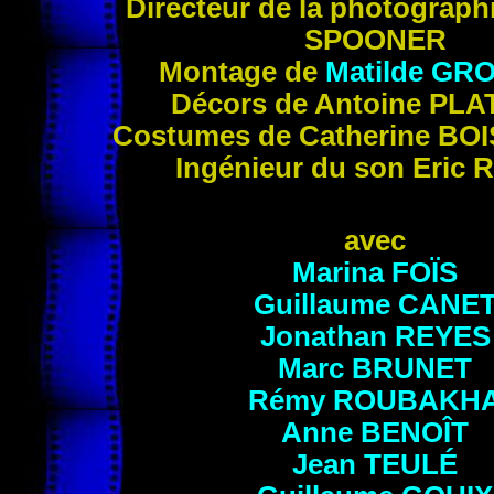
Directeur de la photograp
SPOONER
Montage de
Matilde
GRO
Décors de Antoine
PLA
Costumes de Catherine
BOI
Ingénieur du son Eric
R
avec
Marina
FOÏS
Guillaume
CANE
Jonathan
REYES
Marc
BRUNET
Rémy
ROUBAKH
Anne
BENOÎT
Jean
TEULÉ