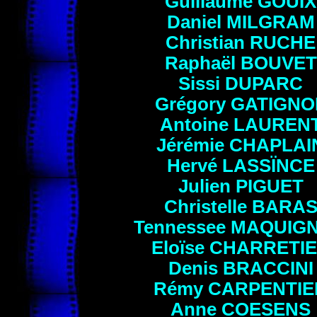
Guillaume
GOUIX
Daniel
MILGRAM
Christian RUCHE
Raphaël
BOUVET
Sissi
DUPARC
Grégory
GATIGNO
Antoine
LAUREN
Jérémie
CHAPLAI
Hervé
LASSÏNCE
Julien
PIGUET
Christelle
BARA
Tennessee
MAQUIG
Eloïse
CHARRETI
Denis
BRACCINI
Rémy
CARPENTIE
Anne
COESENS