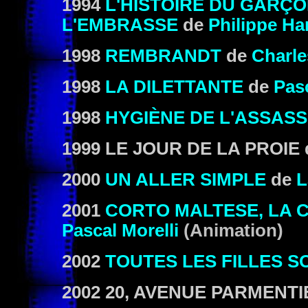
1994
L'HISTOIRE DU GARÇO
L'EMBRASSE
de
Philippe Ha
1998
REMBRANDT
de
Charle
1998
LA DILETTANTE
de
Pas
1998
HYGIÈNE DE L'ASSASS
1
999
LE JOUR DE LA PROIE
2000
UN ALLER SIMPLE
de
L
2001
CORTO MALTESE, LA 
Pascal Morelli
(Animation)
2002
TOUTES LES FILLES S
2002
20, AVENUE PARMENTI