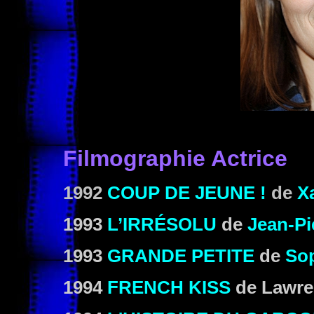
Filmographie Actrice
1992
COUP DE JEUNE
!
de
X
1993
L’IRRÉSOLU
de
Jean-Pi
1993
GRANDE PETITE
de
Sop
1994
FRENCH KISS
de
Lawre