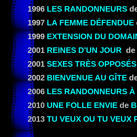
1996
LES RANDONNEURS
d
1997
LA FEMME DÉFENDUE
1999
EXTENSION DU DOMAI
2001
REINES D'UN JOUR
d
2001
SEXES TRÈS OPPOSÉS
2002
BIENVENUE AU GÎTE
d
2006
LES RANDONNEURS À 
2010
UNE FOLLE ENVIE
de
B
2013
TU VEUX OU TU VEUX 