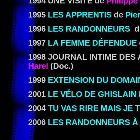
1994 UNE VISITE
de
Philippe
1995
LES APPRENTIS
de
Pie
1996
LES RANDONNEURS
d
1997
LA FEMME DÉFENDUE
1998
JOURNAL INTIME DES
Harel
(Doc.)
1999
EXTENSION DU DOMAI
2001
LE VÉLO DE GHISLAIN
2004
TU VAS RIRE MAIS JE 
2006
LES RANDONNEURS À 