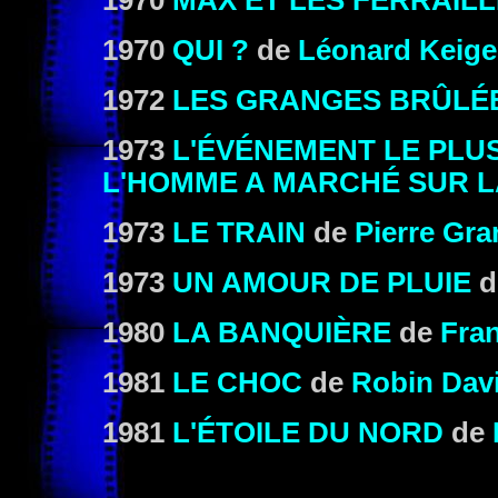
1970
MAX ET LES FERRAIL
1970
QUI ?
de
Léonard Keige
1972
LES GRANGES BRÛLÉ
1973
L'ÉVÉNEMENT LE PLU
L'HOMME A MARCHÉ SUR L
1973
LE TRAIN
de
Pierre Gra
1973
UN AMOUR DE PLUIE
d
1980
LA BANQUIÈRE
de
Fran
1981
LE CHOC
de
Robin Dav
1981
L'ÉTOILE DU NORD
de