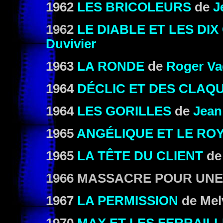
1962
LES BRICOLEURS
de
J
1962
LE DIABLE ET LES D
Duvivier
1963
LA RONDE
de
Roger Va
1964
DÉCLIC ET DES CLAQ
1964
LES GORILLES
de
Jean
1965
ANGÉLIQUE ET LE RO
1965
LA TÊTE DU CLIENT
d
1966
MASSACRE POUR UNE
1967
LA PERMISSION
de Mel