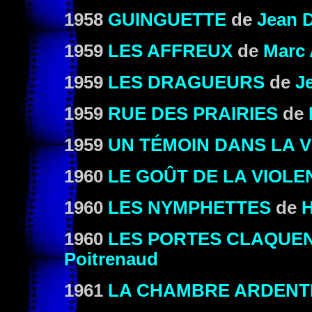
1958
GUINGUETTE
de
Jean 
1959
LES AFFREUX
de
Marc 
1959
LES DRAGUEURS
de
Je
1959
RUE DES PRAIRIES
de
1959
UN TÉMOIN DANS LA V
1960
LE GOÛT DE LA VIOLE
1960
LES NYMPHETTES
de
H
1960
LES PORTES CLAQUE
Poitrenaud
1961
LA CHAMBRE ARDENT