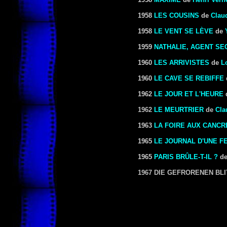
1958
LES COUSINS
de
Clau
1958
LE VENT SE LÈVE
de
1959
NATHALIE, AGENT SE
1960
LES ARRIVISTES
de
L
1960
LE CAVE SE REBIFFE
1962
LE JOUR ET L'HEURE
1962
LE MEURTRIER
de
Cla
1963
LA FOIRE AUX CANCR
1965
LE JOURNAL D'UNE F
1965
PARIS BRÛLE-T-IL ?
d
1967 DIE GEFRORENEN BL