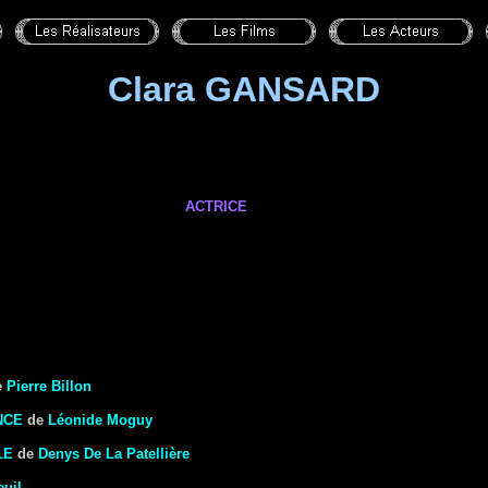
Clara GANSARD
ACTRICE
e
Pierre Billon
NCE
de
Léonide Moguy
LE
de
Denys De La Patellière
euil