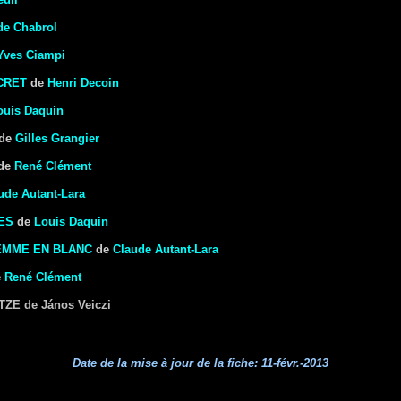
de Chabrol
Yves Ciampi
CRET
de
Henri Decoin
ouis Daquin
de
Gilles Grangier
de
René Clément
ude Autant-Lara
ES
de
Louis Daquin
EMME EN BLANC
de
Claude Autant-Lara
e
René Clément
ITZE
de János Veiczi
Date de la mise à jour de la fiche:
11-févr.-2013