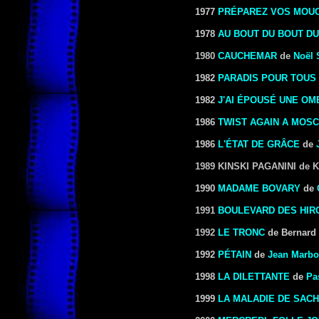
1977
PRÉPAREZ VOS MOU
1978
AU BOUT DU BOUT D
1980
CAUCHEMAR
de
Noël 
1982
PARADIS POUR TOUS
1982
J'AI ÉPOUSÉ UNE OM
1986
TWIST AGAIN A MOS
1986
L'ÉTAT DE GRÂCE
de
1989
KINSKI PAGANINI
de K
1990
MADAME BOVARY
de
1991
BOULEVARD DES HIR
1992
LE TRONC
de Bernard 
1992
PÉTAIN
de
Jean Marbo
1998
LA DILETTANTE
de
Pa
1999
LA MALADIE DE SAC