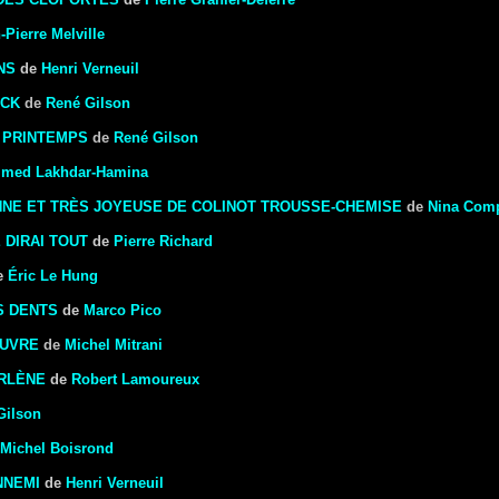
-Pierre Melville
NS
de
Henri Verneuil
UCK
de
René Gilson
E PRINTEMPS
de
René Gilson
med Lakhdar-Hamina
NNE ET TRÈS JOYEUSE DE COLINOT TROUSSE-CHEMISE
de
Nina Com
E DIRAI TOUT
de
Pierre Richard
e
Éric Le Hung
S DENTS
de
Marco Pico
OUVRE
de
Michel Mitrani
RLÈNE
de
Robert Lamoureux
Gilson
Michel Boisrond
NNEMI
de
Henri Verneuil