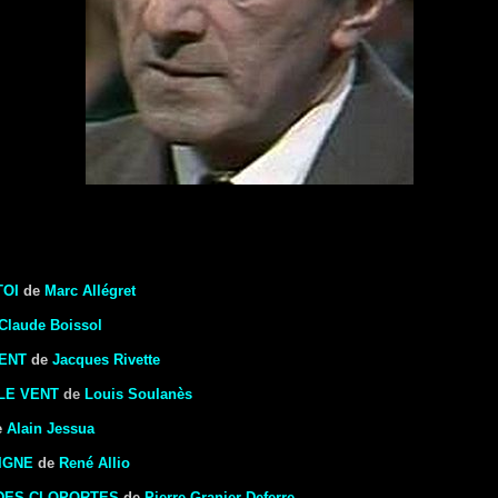
TOI
de
Marc Allégret
Claude Boissol
IENT
de
Jacques Rivette
LE VENT
de
Louis Soulanès
e
Alain Jessua
DIGNE
de
René Allio
DES CLOPORTES
de
Pierre Granier-Deferre