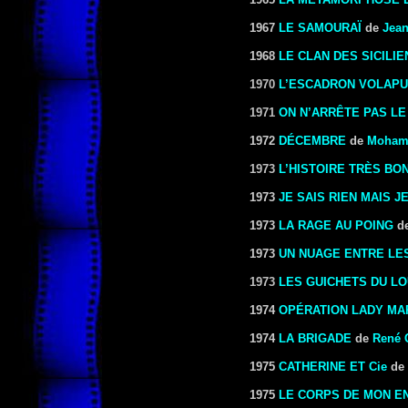
1967
LE SAMOURAÏ
de
Jean
1968
LE CLAN DES SICILIE
1970
L’ESCADRON VOLAP
1971
ON N’ARRÊTE PAS L
1972
DÉCEMBRE
de
Moham
1973
L’HISTOIRE TRÈS BO
1973
JE SAIS RIEN MAIS J
1973
LA RAGE AU POING
d
1973
UN NUAGE ENTRE LE
1973
LES GUICHETS DU L
1974
OPÉRATION LADY MA
1974
LA BRIGADE
de
René 
1975
CATHERINE ET Cie
de
1975
LE CORPS DE MON E