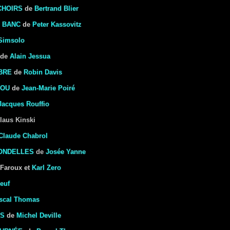
CHOIRS
de
Bertrand Blier
U BANC
de
Peter Kassovitz
Simsolo
de
Alain Jessua
BRE
de
Robin Davis
COU
de
Jean-Marie Poiré
Jacques Rouffio
laus Kinski
Claude Chabrol
ONDELLES
de
Josée Yanne
Faroux et
Karl Zero
euf
scal Thomas
HS
de
Michel Deville