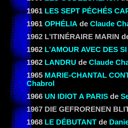
1961
LES SEPT PÉCHÉS CA
1961
OPHÉLIA
de
Claude Ch
1962 L'ITINÉRAIRE MARIN
de
1962
L'AMOUR AVEC DES SI
1962
LANDRU
de
Claude Cha
1965
MARIE-CHANTAL CON
Chabrol
1966
UN IDIOT A PARIS
de
S
1967 DIE GEFRORENEN BLI
1968
LE DÉBUTANT
de
Danie