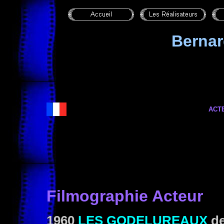
Berna
ACT
Filmographie Acteur
1960
LES GODELUREAUX
d