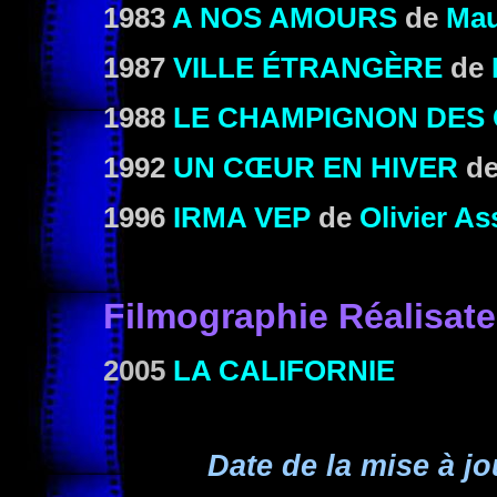
1983
A NOS AMOURS
de
Mau
1987
VILLE ÉTRANGÈRE
de
1988
LE CHAMPIGNON DES
1992
UN CŒUR EN HIVER
d
1996
IRMA VEP
de
Olivier A
Filmographie
Réalisate
2005
LA CALIFORNIE
Date de la mise à jo