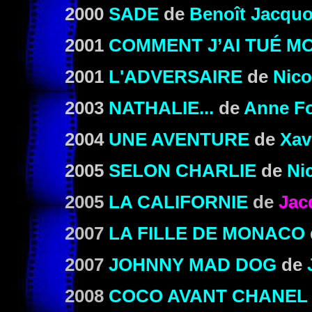
2000
SADE
de
Benoît Jacquo
2001
COMMENT J’AI TUÉ M
2001
L'ADVERSAIRE
de
Nico
2003
NATHALIE...
de
Anne Fo
2004
UNE AVENTURE
de
Xav
2005
SELON CHARLIE
de
Ni
2005
LA CALIFORNIE
de
Jac
2007
LA FILLE DE MONACO
2007
JOHNNY MAD DOG
de
2008
COCO AVANT CHANEL