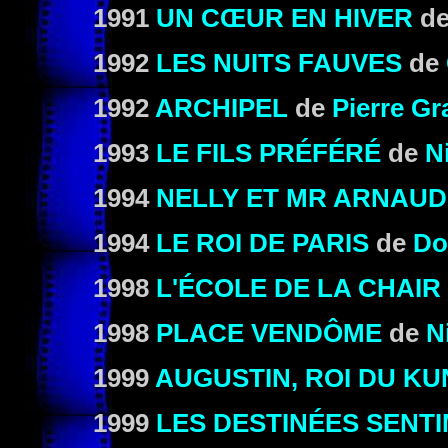
1991
UN CŒUR EN HIVER
d
1992
LES NUITS FAUVES
de
1992
ARCHIPEL
de
Pierre Gr
1993
LE FILS PRÉFÉRÉ
de
N
1994
NELLY ET MR ARNAUD
1994
LE ROI DE PARIS
de
Do
1998
L'ÉCOLE DE LA CHAIR
1998
PLACE VENDÔME
de
N
1999
AUGUSTIN, ROI DU KU
1999
LES DESTINÉES SENT