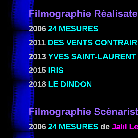
Filmographie
Réalisate
2006
24 MESURES
2011
DES VENTS CONTRAIR
2013
YVES SAINT-LAURENT
2015
IRIS
2018
LE DINDON
Filmographie Scénaris
2006
24 MESURES
de
Jalil L