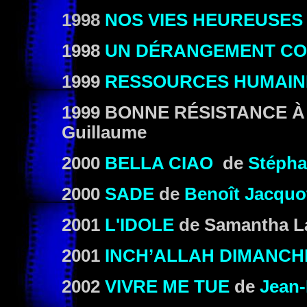
1998
NOS VIES HEUREUSES
1998
UN DÉRANGEMENT CO
1999
RESSOURCES HUMAIN
1999 BONNE RÉSISTANCE 
Guillaume
2000
BELLA CIAO
de
Stépha
2000
SADE
de
Benoît Jacquo
2001
L'IDOLE
de Samantha L
2001
INCH’ALLAH DIMANCH
2002
VIVRE ME TUE
de
Jean-