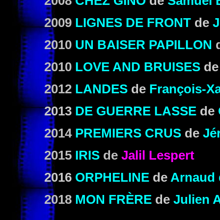
2008
CHEZ GINO
de
Samuel B
2009
LIGNES DE FRONT
de
J
2010
UN BAISER PAPILLON
2010
LOVE AND BRUISES
de
2012
LANDES
de
François-Xa
2013
DE GUERRE LASSE
de
2014
PREMIERS CRUS
de
Jé
2015
IRIS
de
Jalil Lespert
2016
ORPHELINE
de
Arnaud 
2018
MON FRÈRE
de
Julien