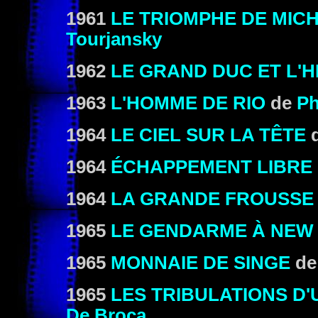
1961
LE TRIOMPHE DE MIC
Tourjansky
1962
LE GRAND DUC ET L'H
1963
L'HOMME DE RIO
de
Ph
1964
LE CIEL SUR LA TÊTE
1964
ÉCHAPPEMENT LIBRE
1964
LA GRANDE FROUSSE
1965
LE GENDARME À NEW
1965
MONNAIE DE SINGE
d
1965
LES TRIBULATIONS D'
De Broca