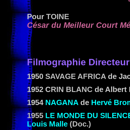
Pour
TOINE
César du Meilleur Court Mé
Filmographie Directeur
1950
SAVAGE AFRICA
de Jac
1952 C
RIN BLANC
de Albert
1954
NAGANA
de
Hervé Bro
1955
LE MONDE DU SILENC
Louis Malle
(Doc.)