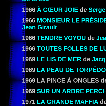
1966
À CŒUR JOIE
de
Serge
1966
MONSIEUR LE PRÉSID
Jean Girault
1966
TENDRE VOYOU
de
Jea
1966
TOUTES FOLLES DE LU
1969
LE LIS DE MER
de
Jacq
1969
LA PEAU DE TORPÉDO
1969
LA PINCE À ONGLES
de
1969
SUR UN ARBRE PERC
1971
LA GRANDE MAFFIA
d