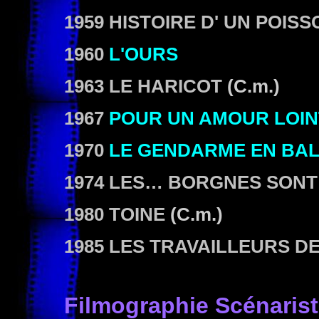
1959 HISTOIRE D' UN POIS
1960
L'OURS
1963 LE HARICOT
(C.m.)
1967
POUR UN AMOUR LOIN
1970
LE GENDARME EN BA
1974 LES… BORGNES SONT
1980 TOINE
(C.m.)
1985 LES TRAVAILLEURS D
Filmographie Scénaris