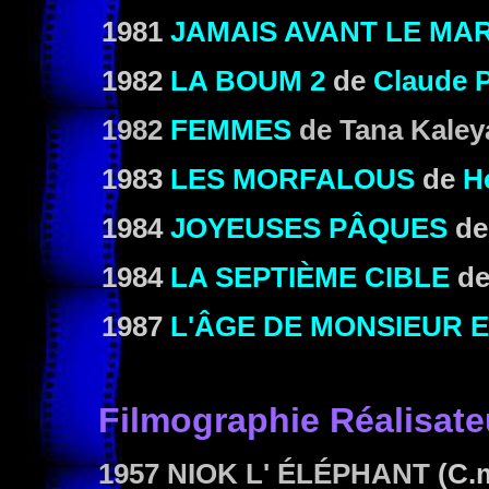
1981
JAMAIS AVANT LE MAR
1982
LA BOUM 2
de
Claude 
1982
FEMMES
de Tana Kaley
1983
LES MORFALOUS
de
H
1984
JOYEUSES PÂQUES
de
1984
LA SEPTIÈME CIBLE
d
1987
L'ÂGE DE MONSIEUR 
Filmographie
Réalisate
1957 NIOK L' ÉLÉPHANT
(C.m