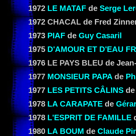
1972
LE MATAF
de
Serge Le
1972
CHACAL
de Fred Zinn
1973
PIAF
de
Guy Casaril
1975
D'AMOUR ET D'EAU
FR
1976
LE PAYS BLEU
de Jean-
1977
MONSIEUR PAPA
de
Ph
1977
LES PETITS CÂLINS
d
1978
LA CARAPATE
de
Géra
1978
L'ESPRIT DE FAMILLE
1980
LA BOUM
de
Claude Pi