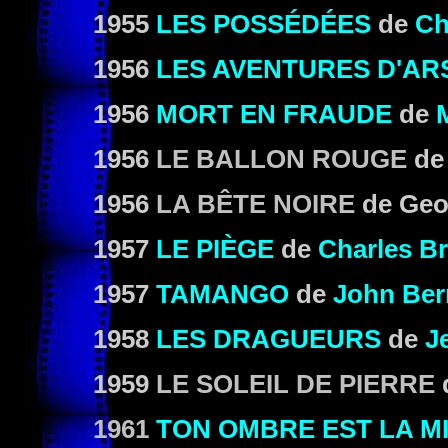
1955
LES POSSÉDÉES
de
Ch
1956
LES AVENTURES D'AR
1956
MORT EN FRAUDE
de
1956
LE BALLON ROUGE
de 
1956
LA BÊTE NOIRE
de Geo
1957
LE PIÈGE
de
Charles B
1957
TAMANGO
de
John Ber
1958
LES DRAGUEURS
de
Je
1959
LE SOLEIL DE PIERRE
1961
TON OMBRE EST LA M