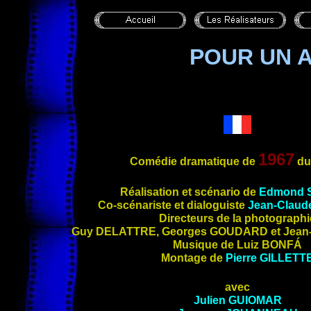
POUR UN 
1967
Comédie dramatique de
du
Réalisation et scénario de
Edmond
Co-scénariste
et dialoguiste
Jean-Claud
Directeurs de la photographi
Guy
DELATTRE
, Georges
GOUDARD
et Jean
Musique de Luiz
BONFÁ
Montage de
Pierre
GILLETT
avec
Julien
GUIOMAR