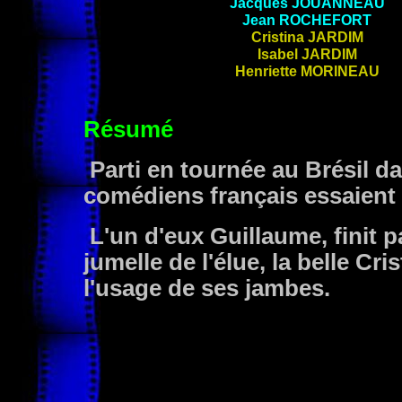
Jacques
JOUANNEAU
Jean
ROCHEFORT
Cristina
JARDIM
Isabel
JARDIM
Henriette
MORINEAU
Résumé
Parti en tournée au Brésil da
comédiens français essaient
L'un d'eux Guillaume, finit
jumelle de l'élue, la belle C
l'usage de ses jambes.