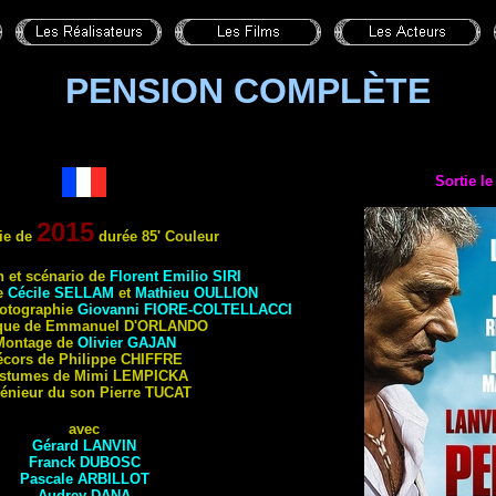
PENSION COMPLÈTE
Sortie l
2015
ie de
durée 85' Couleur
n et scénario de
Florent Emilio
SIRI
te
Cécile
SELLAM
et
Mathieu
OULLION
hotographie
Giovanni
FIORE-COLTELLACCI
que de Emmanuel
D'ORLANDO
Montage de
Olivier
GAJAN
écors de Philippe
CHIFFRE
stumes de Mimi
LEMPICKA
énieur du son Pierre
TUCAT
avec
Gérard
LANVIN
Franck
DUBOSC
Pascale
ARBILLOT
Audrey
DANA