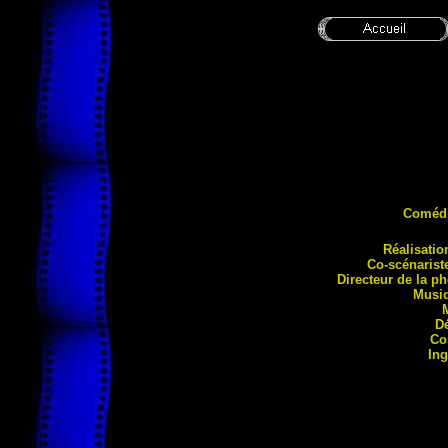
Coméd
Ré
alisatio
Co-scénaris
Directeur de la p
Musi
D
Co
Ing