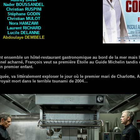
Nader
BOUSSANDEL
Christian
RUSPINI
Stéphane
GODIN
Christian
MULOT
Nora
HAMZAWI
Laurent
RICHARD
Lucile
DELANNE
Abdoulaye
DEMBELE
ent ensemble un hôtel-restaurant gastronomique au bord de la mer mais le
nel acharné, François veut sa première Étoile au Guide Michelin tandis q
un premier enfant.
quée, va littéralement exploser le jour où le premier mari de Charlotte, 
royait mort dans le terrible tsunami de 2004…